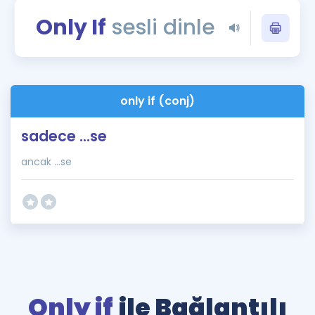
Puan Hesaplama
Only If
sesli dinle
Rehberlik Aracı
ÖSYM Sınav Takvimi
only if (conj)
Kampanyalar
sadece ...se
Blog
ancak ...se
İngilizce Gramer
Only if
ile Bağlantılı