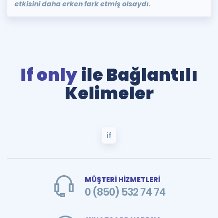
etkisini daha erken fark etmiş olsaydı.
If only
ile Bağlantılı
Kelimeler
if
MÜŞTERİ HİZMETLERİ
0 (850) 532 74 74