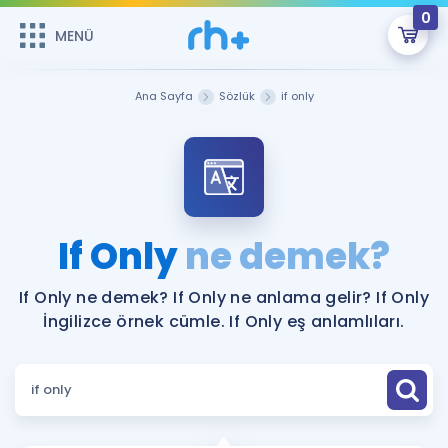
0
MENÜ
MENÜ
Üye Girişi
Ana Sayfa
Sözlük
if only
Online Dersler
Sepetin Şu An Boş.
Çalışma Paketleri
Remzi Hoca ile seni sınava hazırlayacak onlarca eğitim seni
bekliyor!
Kitaplar ve Kaynaklar
GİRİŞ YAP
If Only
ne demek?
Katılımcı Görüşleri
Şifremi Hatırlamıyorum
If Only ne demek? If Only ne anlama gelir? If Only
İngilizce örnek cümle. If Only eş anlamlıları.
ÜYE DEĞİLİM
Faydalı Araçlar
Ücretsiz Kaynaklar
Blog
İngilizce Gramer
Hakkımızda
Kariyer
Sözlük
Soru & Cevap
İletişim