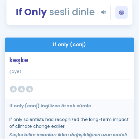
Puan Hesaplama
If Only
sesli dinle
Rehberlik Aracı
ÖSYM Sınav Takvimi
if only (conj)
Kampanyalar
keşke
Blog
şayet
İngilizce Gramer
If only (conj) ingilizce örnek cümle
If only scientists had recognized the long-term impact
of climate change earlier.
Keşke bilim insanları iklim değişikliğinin uzun vadeli