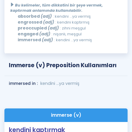
Bu kelimeler, tüm dikkatini bir şeye vermek,
kaptırmak anlamında kullanılabilir.
absorbed
(adj)
: kendini ...ya vermiş
engrossed
(adj)
: kendini kaptırmış
preoccupied
(adj)
: zihni meşgul
engaged
(adj)
: nişanlı, meşgul
immersed
(adj)
: kendini ...ya vermiş
Immerse (v) Preposition Kullanımları
immersed in :
kendini ...ya vermiş
immerse (v)
kendini kaptırmak