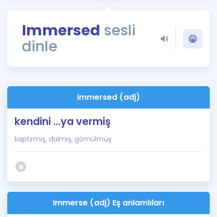
Puan Hesaplama
Immersed
sesli
Rehberlik Aracı
dinle
ÖSYM Sınav Takvimi
Kampanyalar
Blog
immersed (adj)
İngilizce Gramer
kendini ...ya vermiş
kaptırmış, dalmış, gömülmüş
Immerse (adj) Eş anlamlıları