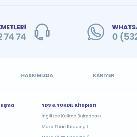
ZMETLERİ
WHATSA
 74 74
0 (53
HAKKIMIZDA
KARIYER
alışma
YDS & YÖKDİL Kitapları
İngilizce Kelime Bulmacası
More Than Reading 1