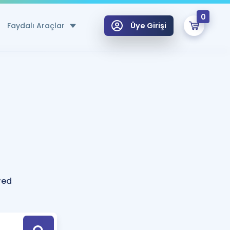
0
Faydalı Araçlar
Üye Girişi
klar
n Ücretsiz Kaynaklar
 için Özel Sözlük
Sepetin Şu An Boş.
ma
uan Hesaplama Aracı
i Hoca ile seni sınava hazırlayacak onlarca eğitim seni bekliyor!
Şifremi Hatırlamıyorum
GİRİŞ YAP
ved
azırlananlar için Öneriler
kvimi
ÜYE DEĞİLİM
arı Tek Takvimde