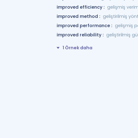
improved efficiency :
gelişmiş veriml
improved method :
geliştirilmiş yö
improved performance :
gelişmiş 
improved reliability :
geliştirilmiş güv
1 Örnek daha