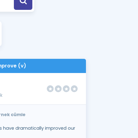
a Özel Fırsatlar
ınavlarla İlgili Haberler
er
 ve Konu Anlatımı
mprove (v)
ak
örnek cümle
 have dramatically improved our