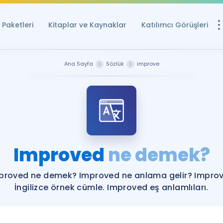
Paketleri
Kitaplar ve Kaynaklar
Katılımcı Görüşleri
Ücretsiz Kayna
Ana Sayfa
Sözlük
improve
YDS ve YÖKDİL içi
Sözlük
İngilizce Sınavları
Puan Hesapla
Improved
ne demek?
YDS ve YÖKDİL P
Remz
Rehberlik Aracı
proved ne demek? Improved ne anlama gelir? Impro
YDS ve YÖKDİL'e H
İngilizce örnek cümle. Improved eş anlamlıları.
ÖSYM Sınav Ta
Tüm ÖSYM Sınavl