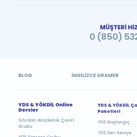
MÜŞTERİ Hİ
0 (850) 532
BLOG
İNGILIZCE GRAMER
YDS & YÖKDİL Online
YDS & YÖKDİL Ç
Dersler
Paketleri
Sıfırdan Akademik Çeviri
YDS Başlangıç
Grubu
YDS İleri Seviye
YDS Express Grubu