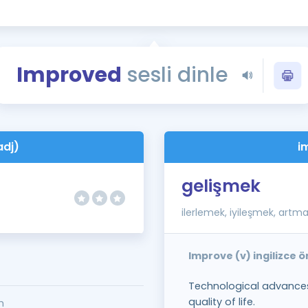
Kampanyalar
Eğitim ve Kitaplar
Blog
Improved
sesli dinle
YDS - YÖKDİL Tüm S
İngilizce Gram
İngilizce Gramer
adj)
i
gelişmek
ilerlemek, iyileşmek, artm
Improve (v) ingilizce 
Technological advances
quality of life.
m