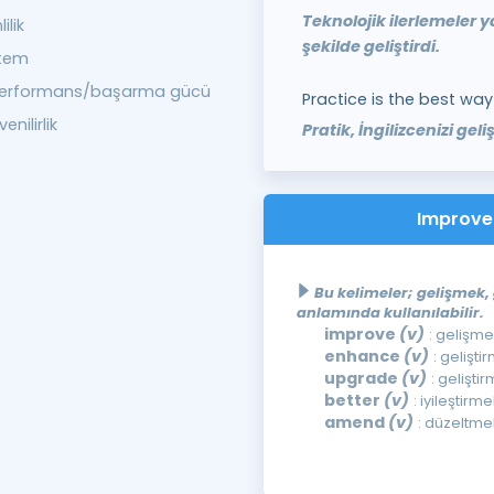
Teknolojik ilerlemeler y
ilik
şekilde geliştirdi.
ntem
performans/başarma gücü
Practice is the best way
enilirlik
Pratik, İngilizcenizi gel
Improve 
Bu kelimeler; gelişmek, 
anlamında kullanılabilir.
improve
(v)
: gelişm
enhance
(v)
: gelişti
upgrade
(v)
: gelişti
better
(v)
: iyileştirm
amend
(v)
: düzeltme