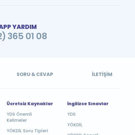
PP YARDIM
2) 365 01 08
SORU & CEVAP
İLETIŞIM
Ücretsiz Kaynaklar
İngilizce Sınavlar
YDS Önemli
YDS
Kelimeler
YÖKDİL
YÖKDİL Soru Tipleri