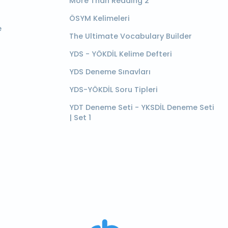
More Than Reading 2
ÖSYM Kelimeleri
e
The Ultimate Vocabulary Builder
YDS - YÖKDİL Kelime Defteri
YDS Deneme Sınavları
YDS-YÖKDİL Soru Tipleri
YDT Deneme Seti - YKSDİL Deneme Seti
| Set 1