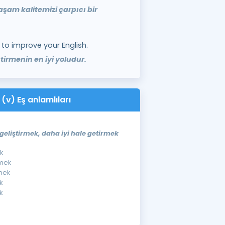
aşam kalitemizi çarpıcı bir
 to improve your English.
iştirmenin en iyi yoludur.
(v) Eş anlamlıları
geliştirmek, daha iyi hale getirmek
ek
rmek
rmek
ek
k