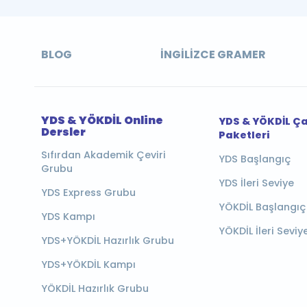
BLOG
İNGILIZCE GRAMER
YDS & YÖKDİL Online
YDS & YÖKDİL Ç
Dersler
Paketleri
Sıfırdan Akademik Çeviri
YDS Başlangıç
Grubu
YDS İleri Seviye
YDS Express Grubu
YÖKDİL Başlangıç
YDS Kampı
YÖKDİL İleri Seviy
YDS+YÖKDİL Hazırlık Grubu
YDS+YÖKDİL Kampı
YÖKDİL Hazırlık Grubu