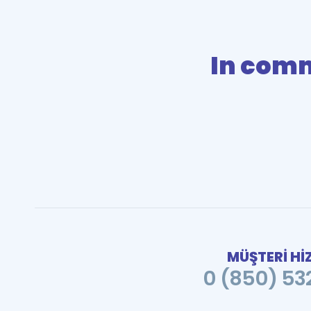
In com
MÜŞTERİ Hİ
0 (850) 532