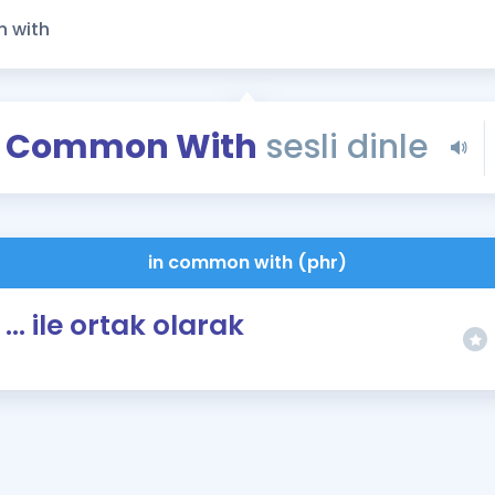
Kampanyalar
Eğitim ve Kitaplar
Blog
YDS - YÖKDİL Tüm S
n Common With
sesli dinle
İngilizce Gram
İngilizce Gramer
in common with (phr)
... ile ortak olarak