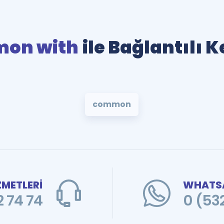
mon with
ile Bağlantılı 
common
ZMETLERİ
WHATSA
 74 74
0 (53