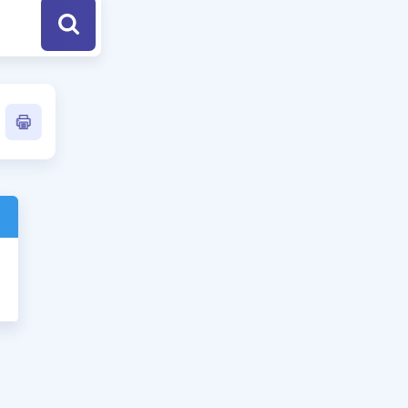
a Özel Fırsatlar
ınavlarla İlgili Haberler
er
 ve Konu Anlatımı