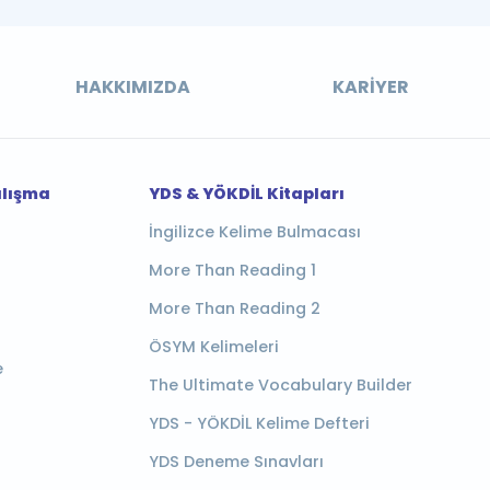
HAKKIMIZDA
KARIYER
alışma
YDS & YÖKDİL Kitapları
İngilizce Kelime Bulmacası
More Than Reading 1
More Than Reading 2
ÖSYM Kelimeleri
e
The Ultimate Vocabulary Builder
YDS - YÖKDİL Kelime Defteri
YDS Deneme Sınavları