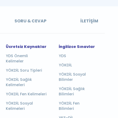
SORU & CEVAP
İLETIŞIM
Ücretsiz Kaynaklar
İngilizce Sınavlar
YDS Önemli
YDS
Kelimeler
YÖKDİL
YÖKDİL Soru Tipleri
YÖKDİL Sosyal
YÖKDİL Sağlık
Bilimler
Kelimeleri
YÖKDİL Sağlık
YÖKDİL Fen Kelimeleri
Bilimleri
YÖKDİL Sosyal
YÖKDİL Fen
Kelimeleri
Bilimleri
YKS-DİL