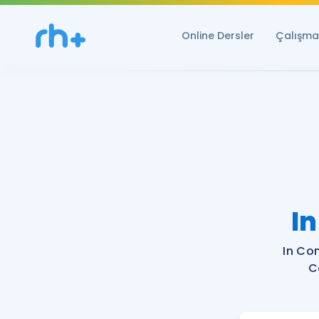
Online Dersler
Çalışma 
I
In Co
C