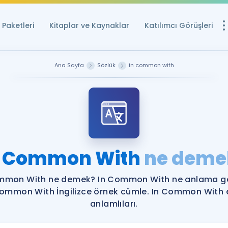
Paketleri
Kitaplar ve Kaynaklar
Katılımcı Görüşleri
Ücretsiz Kayna
Ana Sayfa
Sözlük
in common with
YDS ve YÖKDİL içi
Sözlük
İngilizce Sınavları
Puan Hesapla
n Common With
ne deme
YDS ve YÖKDİL P
Remz
Rehberlik Aracı
mmon With ne demek? In Common With ne anlama gel
YDS ve YÖKDİL'e H
ommon With İngilizce örnek cümle. In Common With 
anlamlıları.
ÖSYM Sınav Ta
Tüm ÖSYM Sınavl