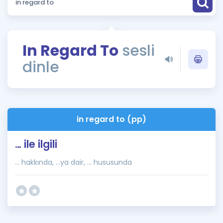
Puan Hesaplama
Rehberlik Aracı
In Regard To
sesli
ÖSYM Sınav Takvimi
dinle
Kampanyalar
Blog
in regard to (pp)
İngilizce Gramer
… ile ilgili
... hakkında, ...ya dair, ... hususunda