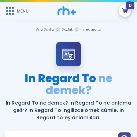
0
MENÜ
MENÜ
Üye Girişi
Ana Sayfa
Sözlük
in regard to
Online Dersler
Sepetin Şu An Boş.
Çalışma Paketleri
Remzi Hoca ile seni sınava hazırlayacak onlarca eğitim seni
bekliyor!
Kitaplar ve Kaynaklar
GİRİŞ YAP
In Regard To
ne
Katılımcı Görüşleri
demek?
Şifremi Hatırlamıyorum
ÜYE DEĞİLİM
Faydalı Araçlar
In Regard To ne demek? In Regard To ne anlama
gelir? In Regard To İngilizce örnek cümle. In
Ücretsiz Kaynaklar
Blog
İngilizce Gramer
Regard To eş anlamlıları.
Hakkımızda
Kariyer
Sözlük
Soru & Cevap
İletişim