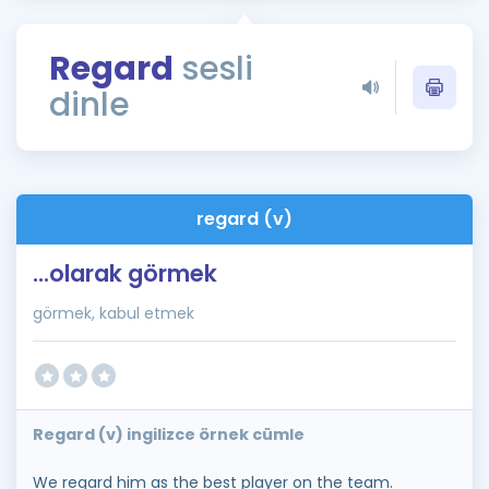
Puan Hesaplama
Regard
sesli
Rehberlik Aracı
dinle
ÖSYM Sınav Takvimi
Kampanyalar
Blog
regard (v)
İngilizce Gramer
...olarak görmek
görmek, kabul etmek
Regard (v) ingilizce örnek cümle
We regard him as the best player on the team.