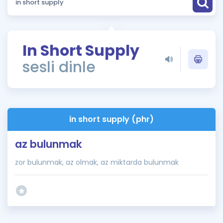
Puan Hesaplama
Rehberlik Aracı
In Short Supply
ÖSYM Sınav Takvimi
sesli dinle
Kampanyalar
Blog
in short supply (phr)
İngilizce Gramer
az bulunmak
zor bulunmak, az olmak, az miktarda bulunmak