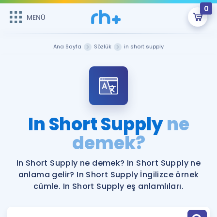
0
MENÜ
MENÜ
Üye Girişi
Ana Sayfa
Sözlük
in short supply
Online Dersler
Sepetin Şu An Boş.
Çalışma Paketleri
Remzi Hoca ile seni sınava hazırlayacak onlarca eğitim seni
bekliyor!
Kitaplar ve Kaynaklar
GİRİŞ YAP
In Short Supply
ne
Katılımcı Görüşleri
demek?
Şifremi Hatırlamıyorum
ÜYE DEĞİLİM
Faydalı Araçlar
In Short Supply ne demek? In Short Supply ne
anlama gelir? In Short Supply İngilizce örnek
Ücretsiz Kaynaklar
Blog
İngilizce Gramer
cümle. In Short Supply eş anlamlıları.
Hakkımızda
Kariyer
Sözlük
Soru & Cevap
İletişim