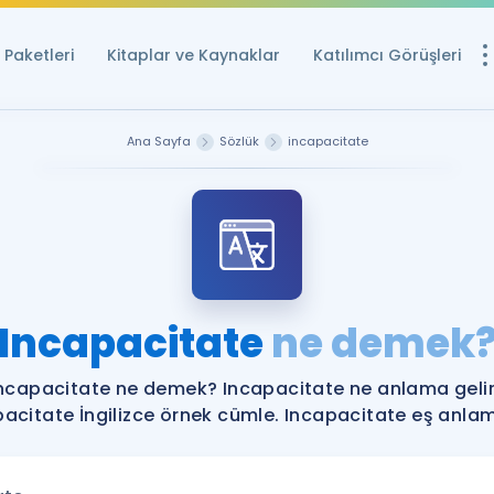
Paketleri
Kitaplar ve Kaynaklar
Katılımcı Görüşleri
Ücretsiz Kayna
Ana Sayfa
Sözlük
incapacitate
YDS ve YÖKDİL içi
Sözlük
İngilizce Sınavları
Puan Hesapla
Incapacitate
ne demek
YDS ve YÖKDİL P
Remz
Rehberlik Aracı
ncapacitate ne demek? Incapacitate ne anlama geli
YDS ve YÖKDİL'e H
acitate İngilizce örnek cümle. Incapacitate eş anlaml
ÖSYM Sınav Ta
Tüm ÖSYM Sınavl