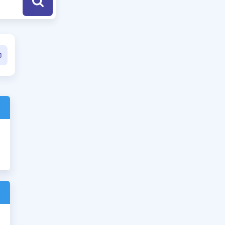
a Özel Fırsatlar
ınavlarla İlgili Haberler
er
 ve Konu Anlatımı