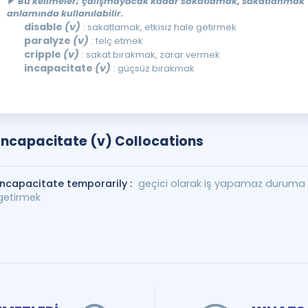
Bu kelimeler; çalışmayacak kadar sakatlamak, sakatlanmak
anlamında kullanılabilir.
disable
(v)
: sakatlamak, etkisiz hale getirmek
paralyze
(v)
: felç etmek
cripple
(v)
: sakat bırakmak, zarar vermek
incapacitate
(v)
: güçsüz bırakmak
Incapacitate (v) Collocations
incapacitate temporarily :
geçici olarak iş yapamaz duruma
getirmek