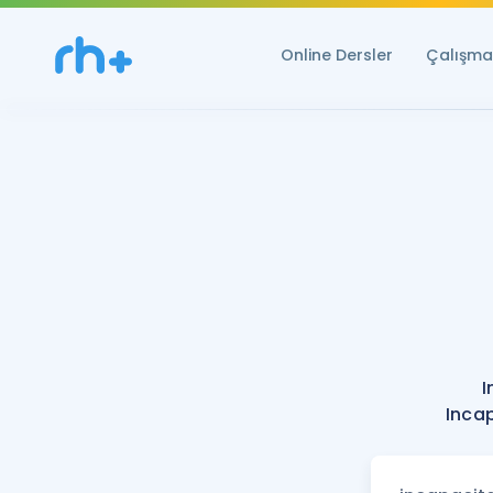
Online Dersler
Çalışma 
I
Incap