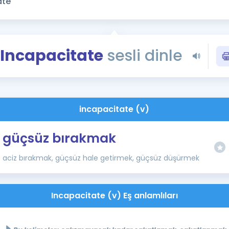
Kampanyalar
Eğitim ve Kitaplar
Blog
Incapacitate
sesli dinle
YDS - YÖKDİL Tüm S
İngilizce Gram
İngilizce Gramer
incapacitate (v)
güçsüz bırakmak
aciz bırakmak, güçsüz hale getirmek, güçsüz düşürmek
Incapacitate (v) Eş anlamlıları