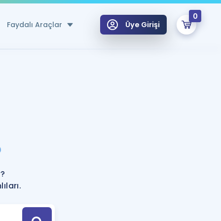
0
Faydalı Araçlar
Üye Girişi
klar
n Ücretsiz Kaynaklar
 için Özel Sözlük
Sepetin Şu An Boş.
ma
?
uan Hesaplama Aracı
i Hoca ile seni sınava hazırlayacak onlarca eğitim seni bekliyor!
Şifremi Hatırlamıyorum
GİRİŞ YAP
r?
azırlananlar için Öneriler
ıları.
kvimi
ÜYE DEĞİLİM
arı Tek Takvimde