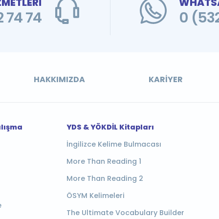
ZMETLERİ
WHATSA
 74 74
0 (53
HAKKIMIZDA
KARIYER
alışma
YDS & YÖKDİL Kitapları
İngilizce Kelime Bulmacası
More Than Reading 1
More Than Reading 2
ÖSYM Kelimeleri
e
The Ultimate Vocabulary Builder