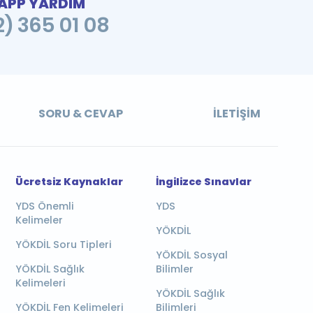
PP YARDIM
2) 365 01 08
SORU & CEVAP
İLETIŞIM
Ücretsiz Kaynaklar
İngilizce Sınavlar
YDS Önemli
YDS
Kelimeler
YÖKDİL
YÖKDİL Soru Tipleri
YÖKDİL Sosyal
YÖKDİL Sağlık
Bilimler
Kelimeleri
YÖKDİL Sağlık
YÖKDİL Fen Kelimeleri
Bilimleri