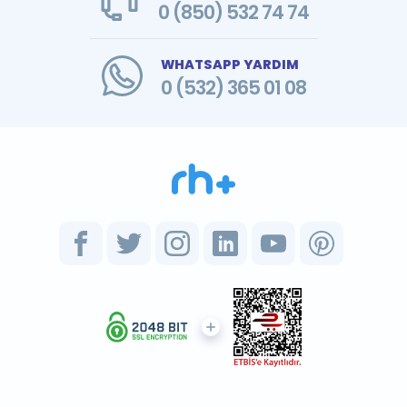
0 (850) 532 74 74
WHATSAPP YARDIM
0 (532) 365 01 08