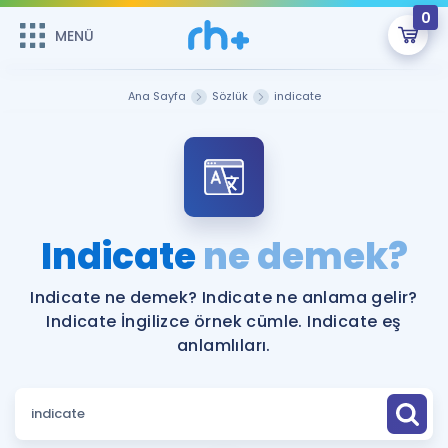
0
MENÜ
MENÜ
Üye Girişi
Ana Sayfa
Sözlük
indicate
Online Dersler
Sepetin Şu An Boş.
Çalışma Paketleri
Remzi Hoca ile seni sınava hazırlayacak onlarca eğitim seni
bekliyor!
Kitaplar ve Kaynaklar
GİRİŞ YAP
Indicate
ne demek?
Katılımcı Görüşleri
Şifremi Hatırlamıyorum
Indicate ne demek? Indicate ne anlama gelir?
Indicate İngilizce örnek cümle. Indicate eş
ÜYE DEĞİLİM
Faydalı Araçlar
anlamlıları.
Ücretsiz Kaynaklar
Blog
İngilizce Gramer
Hakkımızda
Kariyer
Sözlük
Soru & Cevap
İletişim