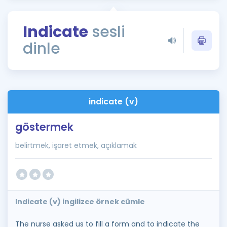
Puan Hesaplama
Indicate
sesli
Rehberlik Aracı
dinle
ÖSYM Sınav Takvimi
Kampanyalar
Blog
indicate (v)
İngilizce Gramer
göstermek
belirtmek, işaret etmek, açıklamak
Indicate (v) ingilizce örnek cümle
The nurse asked us to fill a form and to indicate the