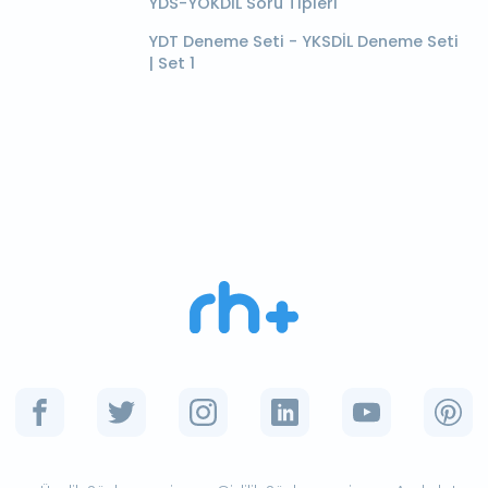
YDS-YÖKDİL Soru Tipleri
YDT Deneme Seti - YKSDİL Deneme Seti
| Set 1