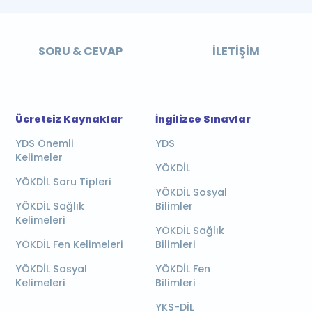
SORU & CEVAP
İLETIŞIM
Ücretsiz Kaynaklar
İngilizce Sınavlar
YDS Önemli
YDS
Kelimeler
YÖKDİL
YÖKDİL Soru Tipleri
YÖKDİL Sosyal
YÖKDİL Sağlık
Bilimler
Kelimeleri
YÖKDİL Sağlık
YÖKDİL Fen Kelimeleri
Bilimleri
YÖKDİL Sosyal
YÖKDİL Fen
Kelimeleri
Bilimleri
YKS-DİL