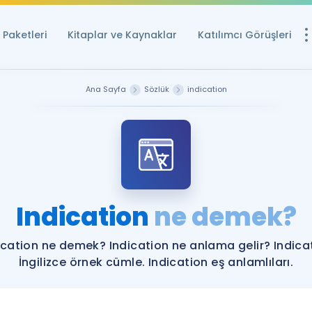
Paketleri
Kitaplar ve Kaynaklar
Katılımcı Görüşleri
Ücretsiz Kayna
Ana Sayfa
Sözlük
indication
YDS ve YÖKDİL içi
Sözlük
İngilizce Sınavları
Puan Hesapla
Indication
ne demek?
YDS ve YÖKDİL P
Remz
Rehberlik Aracı
ication ne demek? Indication ne anlama gelir? Indica
YDS ve YÖKDİL'e H
İngilizce örnek cümle. Indication eş anlamlıları.
ÖSYM Sınav Ta
Tüm ÖSYM Sınavl