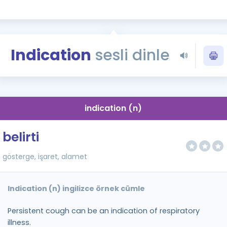
Kampanyalar
Eğitim ve Kitaplar
Blog
Indication
sesli dinle
YDS - YÖKDİL Tüm S
İngilizce Gram
İngilizce Gramer
indication (n)
belirti
gösterge, işaret, alamet
Indication (n) ingilizce örnek cümle
Persistent cough can be an indication of respiratory
illness.