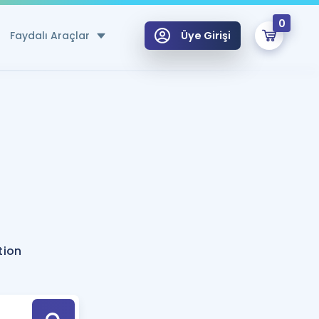
0
Faydalı Araçlar
Üye Girişi
klar
n Ücretsiz Kaynaklar
 için Özel Sözlük
Sepetin Şu An Boş.
ma
uan Hesaplama Aracı
i Hoca ile seni sınava hazırlayacak onlarca eğitim seni bekliyor!
Şifremi Hatırlamıyorum
GİRİŞ YAP
tion
azırlananlar için Öneriler
kvimi
ÜYE DEĞİLİM
arı Tek Takvimde