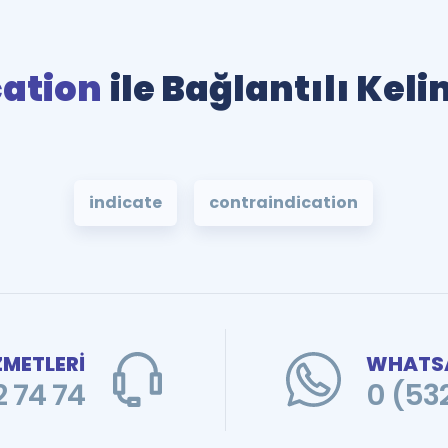
cation
ile Bağlantılı Kel
indicate
contraindication
ZMETLERİ
WHATSA
 74 74
0 (53