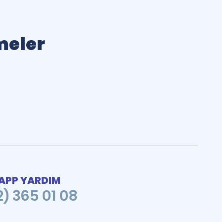
imeler
PP YARDIM
2) 365 01 08