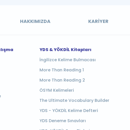
HAKKIMIZDA
KARIYER
alışma
YDS & YÖKDİL Kitapları
İngilizce Kelime Bulmacası
More Than Reading 1
More Than Reading 2
ÖSYM Kelimeleri
e
The Ultimate Vocabulary Builder
YDS - YÖKDİL Kelime Defteri
YDS Deneme Sınavları