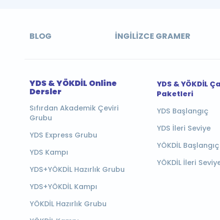
BLOG
İNGILIZCE GRAMER
YDS & YÖKDİL Online
YDS & YÖKDİL Ç
Dersler
Paketleri
Sıfırdan Akademik Çeviri
YDS Başlangıç
Grubu
YDS İleri Seviye
YDS Express Grubu
YÖKDİL Başlangıç
YDS Kampı
YÖKDİL İleri Seviy
YDS+YÖKDİL Hazırlık Grubu
YDS+YÖKDİL Kampı
YÖKDİL Hazırlık Grubu