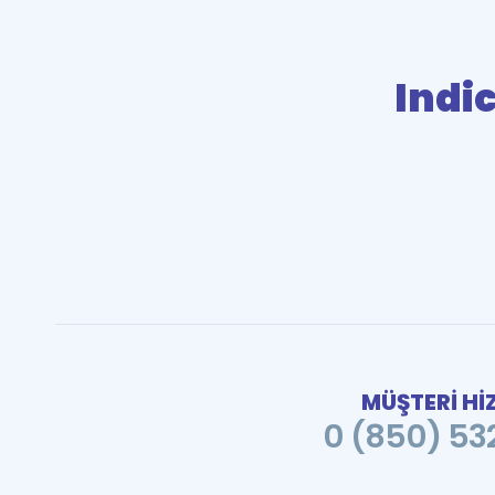
Indi
MÜŞTERİ Hİ
0 (850) 532