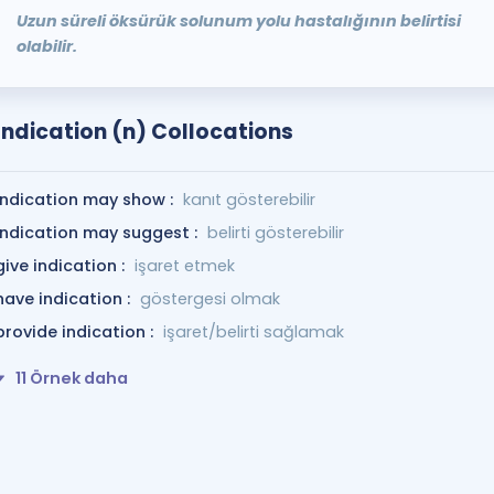
Uzun süreli öksürük solunum yolu hastalığının belirtisi
olabilir.
Indication (n) Collocations
indication may show :
kanıt gösterebilir
indication may suggest :
belirti gösterebilir
give indication :
işaret etmek
have indication :
göstergesi olmak
provide indication :
işaret/belirti sağlamak
11 Örnek daha