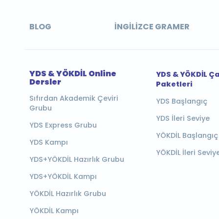
BLOG
İNGILIZCE GRAMER
YDS & YÖKDİL Online
YDS & YÖKDİL Ç
Dersler
Paketleri
Sıfırdan Akademik Çeviri
YDS Başlangıç
Grubu
YDS İleri Seviye
YDS Express Grubu
YÖKDİL Başlangıç
YDS Kampı
YÖKDİL İleri Seviy
YDS+YÖKDİL Hazırlık Grubu
YDS+YÖKDİL Kampı
YÖKDİL Hazırlık Grubu
YÖKDİL Kampı