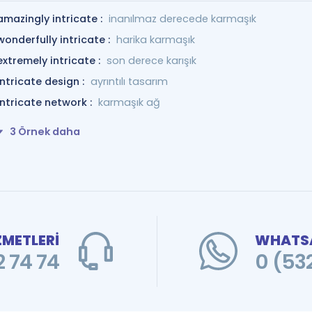
amazingly intricate :
inanılmaz derecede karmaşık
wonderfully intricate :
harika karmaşık
extremely intricate :
son derece karışık
intricate design :
ayrıntılı tasarım
intricate network :
karmaşık ağ
3 Örnek daha
ZMETLERİ
WHATSA
 74 74
0 (53