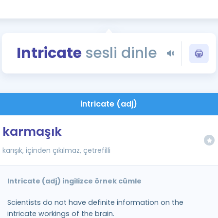
Kampanyalar
Eğitim ve Kitaplar
Blog
Intricate
sesli dinle
YDS - YÖKDİL Tüm S
İngilizce Gram
İngilizce Gramer
intricate (adj)
karmaşık
karışık, içinden çıkılmaz, çetrefilli
Intricate (adj) ingilizce örnek cümle
Scientists do not have definite information on the
intricate workings of the brain.