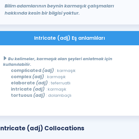
Bilim adamlarının beynin karmaşık çalışmaları
hakkında kesin bir bilgisi yoktur.
Intricate (adj) Eş anlamlıları
Bu kelimeler, karmaşık olan şeyleri anlatmak için
kullanılabilir.
complicated
(adj)
: karmaşık
complex
(adj)
: karmaşık
elaborate
(adj)
: teferruatlı
intricate
(adj)
: karmaşık
tortuous
(adj)
: dolambaçlı
Intricate (adj) Collocations