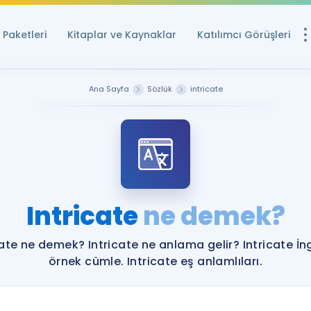
Paketleri
Kitaplar ve Kaynaklar
Katılımcı Görüşleri
Ücretsiz Kayna
Ana Sayfa
Sözlük
intricate
YDS ve YÖKDİL içi
Sözlük
İngilizce Sınavları
Puan Hesapla
Intricate
ne demek?
YDS ve YÖKDİL P
Remz
Rehberlik Aracı
cate ne demek? Intricate ne anlama gelir? Intricate İng
YDS ve YÖKDİL'e H
örnek cümle. Intricate eş anlamlıları.
ÖSYM Sınav Ta
Tüm ÖSYM Sınavl