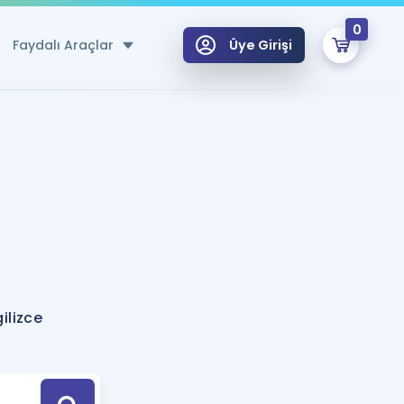
0
Faydalı Araçlar
Üye Girişi
klar
n Ücretsiz Kaynaklar
 için Özel Sözlük
Sepetin Şu An Boş.
ma
uan Hesaplama Aracı
i Hoca ile seni sınava hazırlayacak onlarca eğitim seni bekliyor!
Şifremi Hatırlamıyorum
GİRİŞ YAP
ilizce
azırlananlar için Öneriler
kvimi
ÜYE DEĞİLİM
arı Tek Takvimde