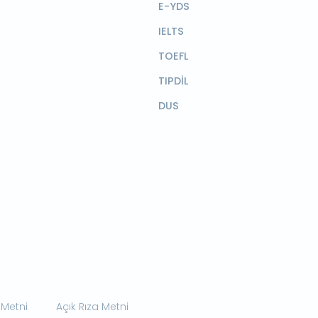
E-YDS
IELTS
TOEFL
TIPDİL
DUS
 Metni
Açık Rıza Metni