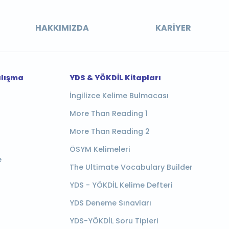
HAKKIMIZDA
KARIYER
alışma
YDS & YÖKDİL Kitapları
İngilizce Kelime Bulmacası
More Than Reading 1
More Than Reading 2
ÖSYM Kelimeleri
e
The Ultimate Vocabulary Builder
YDS - YÖKDİL Kelime Defteri
YDS Deneme Sınavları
YDS-YÖKDİL Soru Tipleri