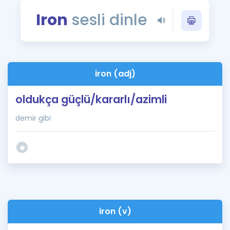
Puan Hesaplama
Iron
sesli dinle
Rehberlik Aracı
ÖSYM Sınav Takvimi
iron (adj)
Kampanyalar
oldukça güçlü/kararlı/azimli
Blog
demir gibi
İngilizce Gramer
iron (v)