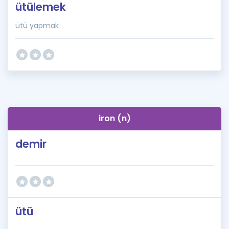
ütülemek
ütü yapmak
iron (n)
demir
ütü