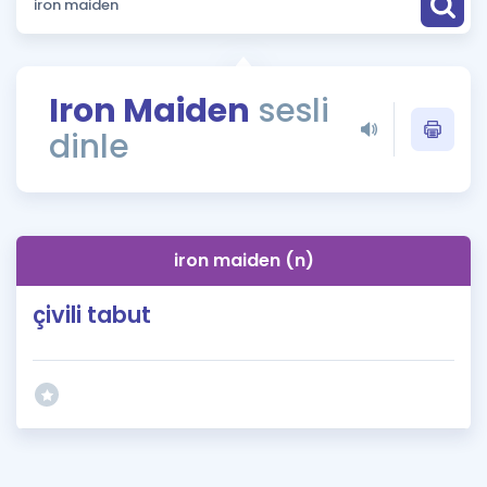
Puan Hesaplama
Rehberlik Aracı
Iron Maiden
sesli
ÖSYM Sınav Takvimi
dinle
Kampanyalar
Blog
iron maiden (n)
İngilizce Gramer
çivili tabut