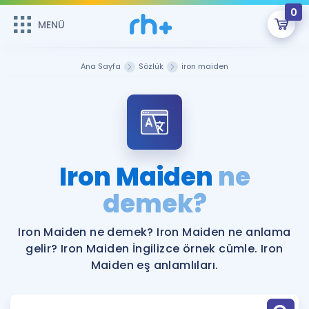
0
MENÜ
MENÜ
Üye Girişi
Ana Sayfa
Sözlük
iron maiden
Online Dersler
Sepetin Şu An Boş.
Çalışma Paketleri
Remzi Hoca ile seni sınava hazırlayacak onlarca eğitim seni
bekliyor!
Kitaplar ve Kaynaklar
GİRİŞ YAP
Iron Maiden
ne
Katılımcı Görüşleri
demek?
Şifremi Hatırlamıyorum
ÜYE DEĞİLİM
Faydalı Araçlar
Iron Maiden ne demek? Iron Maiden ne anlama
gelir? Iron Maiden İngilizce örnek cümle. Iron
Ücretsiz Kaynaklar
Blog
İngilizce Gramer
Maiden eş anlamlıları.
Hakkımızda
Kariyer
Sözlük
Soru & Cevap
İletişim