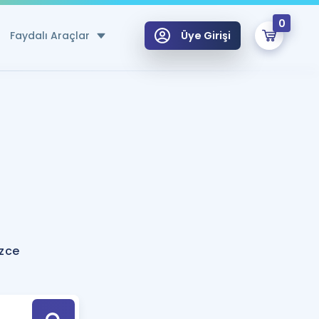
0
Faydalı Araçlar
Üye Girişi
klar
n Ücretsiz Kaynaklar
 için Özel Sözlük
Sepetin Şu An Boş.
ma
uan Hesaplama Aracı
i Hoca ile seni sınava hazırlayacak onlarca eğitim seni bekliyor!
Şifremi Hatırlamıyorum
GİRİŞ YAP
izce
azırlananlar için Öneriler
kvimi
ÜYE DEĞİLİM
arı Tek Takvimde