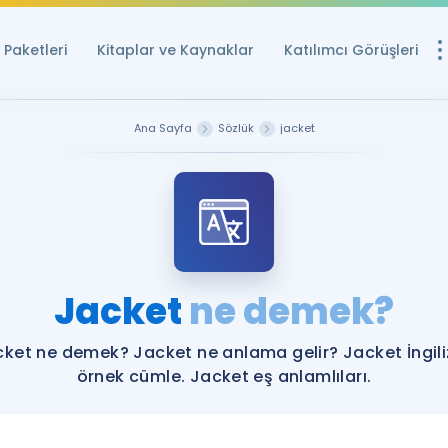
Paketleri
Kitaplar ve Kaynaklar
Katılımcı Görüşleri
Ücretsiz Kayna
Ana Sayfa
Sözlük
jacket
YDS ve YÖKDİL içi
Sözlük
İngilizce Sınavları
Puan Hesapla
Jacket
ne demek?
YDS ve YÖKDİL P
Remz
Rehberlik Aracı
ket ne demek? Jacket ne anlama gelir? Jacket İngil
YDS ve YÖKDİL'e H
örnek cümle. Jacket eş anlamlıları.
ÖSYM Sınav Ta
Tüm ÖSYM Sınavl