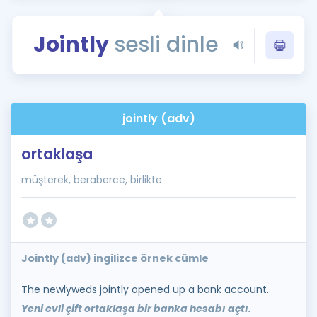
Puan Hesaplama
Jointly
sesli dinle
Rehberlik Aracı
ÖSYM Sınav Takvimi
Kampanyalar
jointly (adv)
Blog
ortaklaşa
İngilizce Gramer
müşterek, beraberce, birlikte
Jointly (adv) ingilizce örnek cümle
The newlyweds jointly opened up a bank account.
Yeni evli çift ortaklaşa bir banka hesabı açtı.