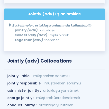
Jointly (adv) Eş anlamlıları
Bu kelimeler; ortaklaşa anlamında kullanılabilir
jointly
(adv)
: ortaklaşa
collectively
(adv)
: toplu olarak
together
(adv)
: beraber
Jointly (adv) Collocations
jointly liable :
müştereken sorumlu
jointly responsible :
müştereken sorumlu
administer jointly :
ortaklaşa yönetmek
charge jointly :
müşterek ücretlendirmek
conduct jointly :
ortaklaşa yürütmek