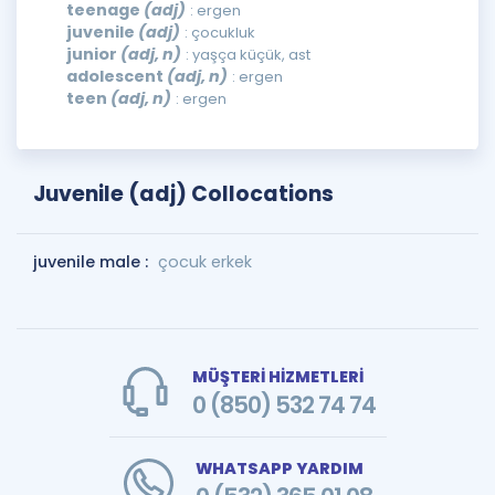
teenage
(adj)
: ergen
juvenile
(adj)
: çocukluk
junior
(adj, n)
: yaşça küçük, ast
adolescent
(adj, n)
: ergen
teen
(adj, n)
: ergen
Juvenile (adj) Collocations
juvenile male :
çocuk erkek
MÜŞTERİ HİZMETLERİ
0 (850) 532 74 74
WHATSAPP YARDIM