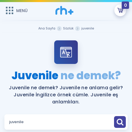
0
MENÜ
MENÜ
Üye Girişi
Ana Sayfa
Sözlük
juvenile
Online Dersler
Sepetin Şu An Boş.
Çalışma Paketleri
Remzi Hoca ile seni sınava hazırlayacak onlarca eğitim seni
bekliyor!
Kitaplar ve Kaynaklar
GİRİŞ YAP
Juvenile
ne demek?
Katılımcı Görüşleri
Şifremi Hatırlamıyorum
Juvenile ne demek? Juvenile ne anlama gelir?
Juvenile İngilizce örnek cümle. Juvenile eş
ÜYE DEĞİLİM
Faydalı Araçlar
anlamlıları.
Ücretsiz Kaynaklar
Blog
İngilizce Gramer
Hakkımızda
Kariyer
Sözlük
Soru & Cevap
İletişim