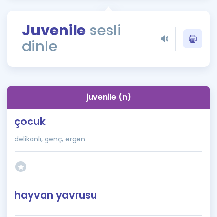
Puan Hesaplama
Juvenile
sesli
Rehberlik Aracı
dinle
ÖSYM Sınav Takvimi
Kampanyalar
Blog
juvenile (n)
İngilizce Gramer
çocuk
delikanlı, genç, ergen
hayvan yavrusu