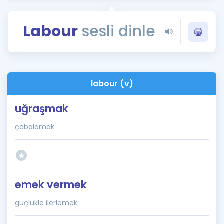
Puan Hesaplama
Labour
sesli dinle
Rehberlik Aracı
ÖSYM Sınav Takvimi
Kampanyalar
labour (v)
Blog
uğraşmak
İngilizce Gramer
çabalamak
emek vermek
güçlükle ilerlemek