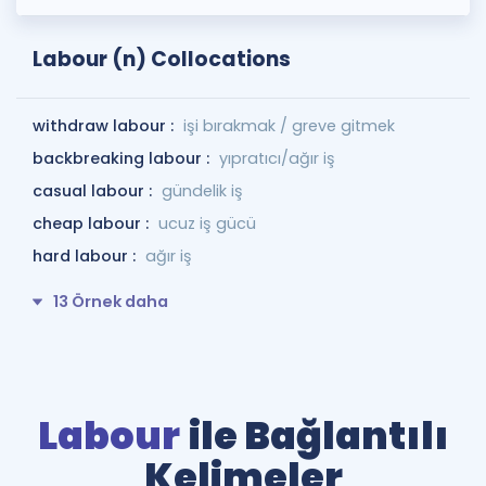
Labour (n) Collocations
withdraw labour :
işi bırakmak / greve gitmek
backbreaking labour :
yıpratıcı/ağır iş
casual labour :
gündelik iş
cheap labour :
ucuz iş gücü
hard labour :
ağır iş
13 Örnek daha
Labour
ile Bağlantılı
Kelimeler