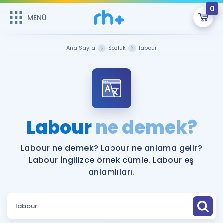
0
MENÜ
MENÜ
Üye Girişi
Ana Sayfa
Sözlük
labour
Online Dersler
Sepetin Şu An Boş.
Çalışma Paketleri
Remzi Hoca ile seni sınava hazırlayacak onlarca eğitim seni
bekliyor!
Kitaplar ve Kaynaklar
GİRİŞ YAP
Labour
ne demek?
Katılımcı Görüşleri
Şifremi Hatırlamıyorum
Labour ne demek? Labour ne anlama gelir?
Labour İngilizce örnek cümle. Labour eş
ÜYE DEĞİLİM
Faydalı Araçlar
anlamlıları.
Ücretsiz Kaynaklar
Blog
İngilizce Gramer
Hakkımızda
Kariyer
Sözlük
Soru & Cevap
İletişim