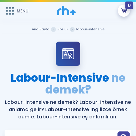
0
MENÜ
MENÜ
Üye Girişi
Ana Sayfa
Sözlük
labour-intensive
Online Dersler
Sepetin Şu An Boş.
Çalışma Paketleri
Remzi Hoca ile seni sınava hazırlayacak onlarca eğitim seni
bekliyor!
Kitaplar ve Kaynaklar
GİRİŞ YAP
Labour-Intensive
ne
Katılımcı Görüşleri
demek?
Şifremi Hatırlamıyorum
ÜYE DEĞİLİM
Faydalı Araçlar
Labour-Intensive ne demek? Labour-Intensive ne
anlama gelir? Labour-Intensive İngilizce örnek
Ücretsiz Kaynaklar
Blog
İngilizce Gramer
cümle. Labour-Intensive eş anlamlıları.
Hakkımızda
Kariyer
Sözlük
Soru & Cevap
İletişim