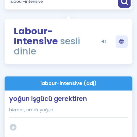
Puan Hesaplama
Rehberlik Aracı
Labour-
ÖSYM Sınav Takvimi
Intensive
sesli
Kampanyalar
dinle
Blog
İngilizce Gramer
labour-intensive (adj)
yoğun işgücü gerektiren
hizmet, emek yoğun