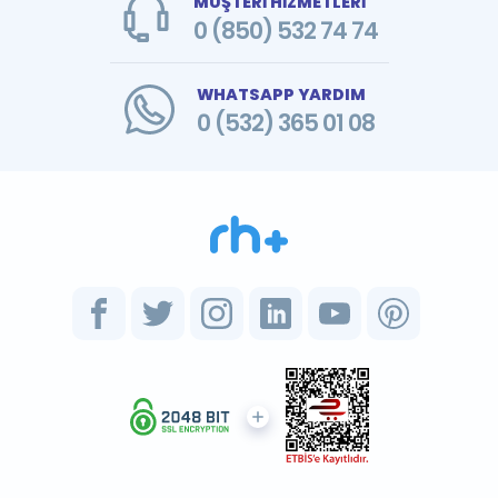
MÜŞTERİ HİZMETLERİ
0 (850) 532 74 74
WHATSAPP YARDIM
0 (532) 365 01 08