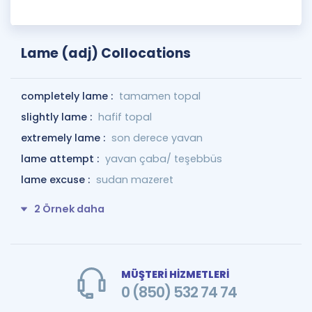
Lame (adj) Collocations
completely lame :
tamamen topal
slightly lame :
hafif topal
extremely lame :
son derece yavan
lame attempt :
yavan çaba/ teşebbüs
lame excuse :
sudan mazeret
2 Örnek daha
MÜŞTERİ HİZMETLERİ
0 (850) 532 74 74