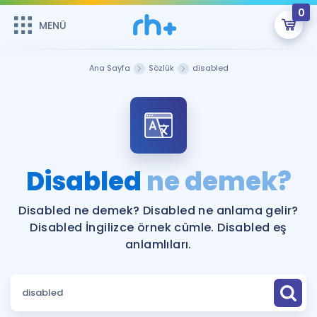
0
MENÜ
MENÜ
Üye Girişi
Ana Sayfa
Sözlük
disabled
Online Dersler
Sepetin Şu An Boş.
Çalışma Paketleri
Remzi Hoca ile seni sınava hazırlayacak onlarca eğitim seni
bekliyor!
Kitaplar ve Kaynaklar
GİRİŞ YAP
Disabled
ne demek?
Katılımcı Görüşleri
Şifremi Hatırlamıyorum
Disabled ne demek? Disabled ne anlama gelir?
Disabled İngilizce örnek cümle. Disabled eş
ÜYE DEĞİLİM
Faydalı Araçlar
anlamlıları.
Ücretsiz Kaynaklar
Blog
İngilizce Gramer
Hakkımızda
Kariyer
Sözlük
Soru & Cevap
İletişim