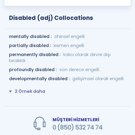
Disabled (adj) Collocations
mentally disabled :
zihinsel engelli
partially disabled :
kısmen engelli
permanently disabled :
kalıcı olarak devre dışı
bırakıldı
profoundly disabled :
son derece engelli
developmentally disabled :
gelişimsel olarak engelli
2 Örnek daha
MÜŞTERİ HİZMETLERİ
0 (850) 532 74 74