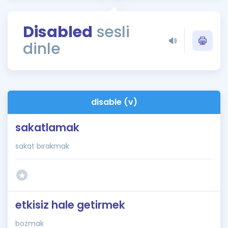
Puan Hesaplama
Disabled
sesli
Rehberlik Aracı
dinle
ÖSYM Sınav Takvimi
Kampanyalar
Blog
disable (v)
İngilizce Gramer
sakatlamak
sakat bırakmak
etkisiz hale getirmek
bozmak