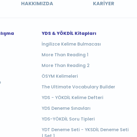
HAKKIMIZDA
KARIYER
alışma
YDS & YÖKDİL Kitapları
İngilizce Kelime Bulmacası
More Than Reading 1
More Than Reading 2
ÖSYM Kelimeleri
e
The Ultimate Vocabulary Builder
YDS - YÖKDİL Kelime Defteri
YDS Deneme Sınavları
YDS-YÖKDİL Soru Tipleri
YDT Deneme Seti - YKSDİL Deneme Seti
| Set 1