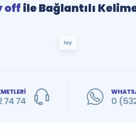
 off
ile Bağlantılı Kelim
lay
ZMETLERİ
WHATSA
 74 74
0 (53