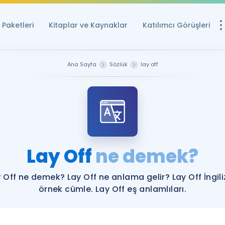
Paketleri
Kitaplar ve Kaynaklar
Katılımcı Görüşleri
Ücretsiz Kayna
Ana Sayfa
Sözlük
lay off
YDS ve YÖKDİL içi
Sözlük
İngilizce Sınavları
Puan Hesapla
Lay Off
ne demek?
YDS ve YÖKDİL P
Remz
Rehberlik Aracı
 Off ne demek? Lay Off ne anlama gelir? Lay Off İngil
YDS ve YÖKDİL'e H
örnek cümle. Lay Off eş anlamlıları.
ÖSYM Sınav Ta
Tüm ÖSYM Sınavl