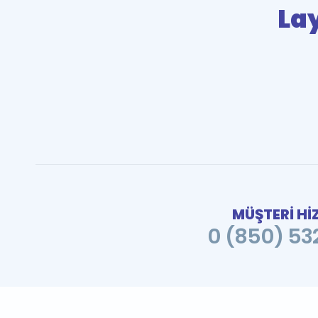
Lay
MÜŞTERİ Hİ
0 (850) 532