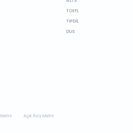
IELTS
TOEFL
TIPDİL
DUS
 Metni
Açık Rıza Metni