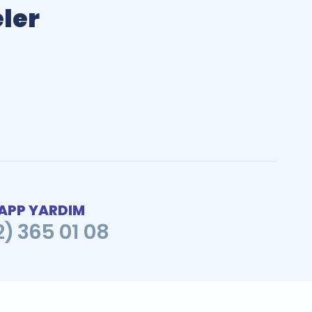
eler
PP YARDIM
2) 365 01 08