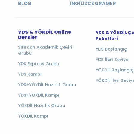
BLOG
İNGILIZCE GRAMER
YDS & YÖKDİL Online
YDS & YÖKDİL Ç
Dersler
Paketleri
Sıfırdan Akademik Çeviri
YDS Başlangıç
Grubu
YDS İleri Seviye
YDS Express Grubu
YÖKDİL Başlangıç
YDS Kampı
YÖKDİL İleri Seviy
YDS+YÖKDİL Hazırlık Grubu
YDS+YÖKDİL Kampı
YÖKDİL Hazırlık Grubu
YÖKDİL Kampı