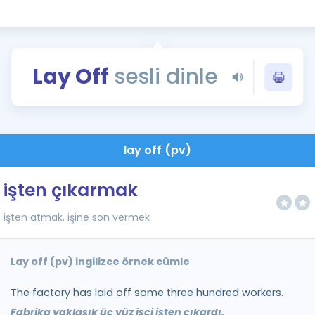
Kampanyalar
Eğitim ve Kitaplar
Blog
Lay Off
sesli dinle
YDS - YÖKDİL Tüm S
İngilizce Gram
İngilizce Gramer
lay off (pv)
işten çıkarmak
işten atmak, işine son vermek
Lay off (pv) ingilizce örnek cümle
The factory has laid off some three hundred workers.
Fabrika yaklaşık üç yüz işçi işten çıkardı.