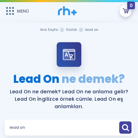
0
MENÜ
MENÜ
Üye Girişi
Ana Sayfa
Sözlük
lead on
Online Dersler
Sepetin Şu An Boş.
Çalışma Paketleri
Remzi Hoca ile seni sınava hazırlayacak onlarca eğitim seni
bekliyor!
Kitaplar ve Kaynaklar
GİRİŞ YAP
Lead On
ne demek?
Katılımcı Görüşleri
Şifremi Hatırlamıyorum
Lead On ne demek? Lead On ne anlama gelir?
Lead On İngilizce örnek cümle. Lead On eş
ÜYE DEĞİLİM
Faydalı Araçlar
anlamlıları.
Ücretsiz Kaynaklar
Blog
İngilizce Gramer
Hakkımızda
Kariyer
Sözlük
Soru & Cevap
İletişim