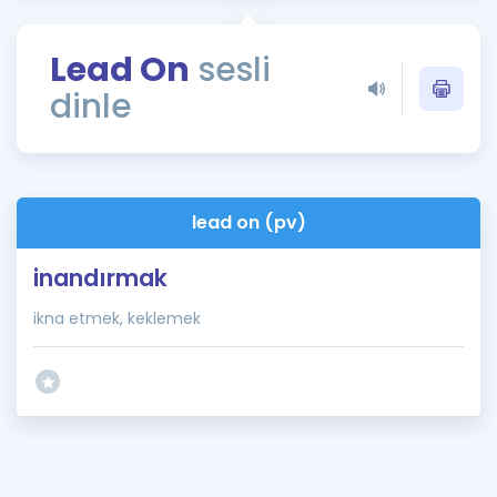
Puan Hesaplama
Lead On
sesli
Rehberlik Aracı
dinle
ÖSYM Sınav Takvimi
Kampanyalar
Blog
lead on (pv)
İngilizce Gramer
inandırmak
ikna etmek, keklemek