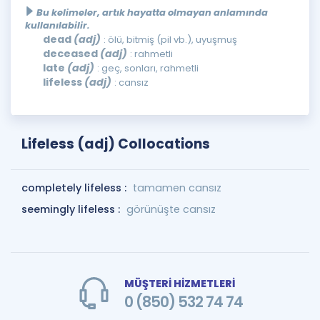
Bu kelimeler, artık hayatta olmayan anlamında
kullanılabilir.
dead
(adj)
: ölü, bitmiş (pil vb.), uyuşmuş
deceased
(adj)
: rahmetli
late
(adj)
: geç, sonları, rahmetli
lifeless
(adj)
: cansız
Lifeless (adj) Collocations
completely lifeless :
tamamen cansız
seemingly lifeless :
görünüşte cansız
MÜŞTERİ HİZMETLERİ
0 (850) 532 74 74