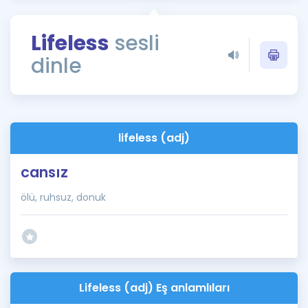
Puan Hesaplama
Lifeless
sesli
Rehberlik Aracı
dinle
ÖSYM Sınav Takvimi
Kampanyalar
Blog
lifeless (adj)
İngilizce Gramer
cansız
ölü, ruhsuz, donuk
Lifeless (adj) Eş anlamlıları