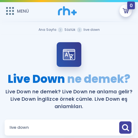
0
MENÜ
MENÜ
Üye Girişi
Ana Sayfa
Sözlük
live down
Online Dersler
Sepetin Şu An Boş.
Çalışma Paketleri
Remzi Hoca ile seni sınava hazırlayacak onlarca eğitim seni
bekliyor!
Kitaplar ve Kaynaklar
GİRİŞ YAP
Live Down
ne demek?
Katılımcı Görüşleri
Şifremi Hatırlamıyorum
Live Down ne demek? Live Down ne anlama gelir?
Live Down İngilizce örnek cümle. Live Down eş
ÜYE DEĞİLİM
Faydalı Araçlar
anlamlıları.
Ücretsiz Kaynaklar
Blog
İngilizce Gramer
Hakkımızda
Kariyer
Sözlük
Soru & Cevap
İletişim