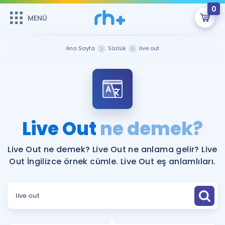
0
MENÜ
MENÜ
Üye Girişi
Ana Sayfa
Sözlük
live out
Online Dersler
Sepetin Şu An Boş.
Çalışma Paketleri
Remzi Hoca ile seni sınava hazırlayacak onlarca eğitim seni
bekliyor!
Kitaplar ve Kaynaklar
GİRİŞ YAP
Live Out
ne demek?
Katılımcı Görüşleri
Şifremi Hatırlamıyorum
Live Out ne demek? Live Out ne anlama gelir? Live
Out İngilizce örnek cümle. Live Out eş anlamlıları.
ÜYE DEĞİLİM
Faydalı Araçlar
Ücretsiz Kaynaklar
Blog
İngilizce Gramer
Hakkımızda
Kariyer
Sözlük
Soru & Cevap
İletişim