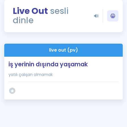
Puan Hesaplama
Live Out
sesli
dinle
Rehberlik Aracı
ÖSYM Sınav Takvimi
Kampanyalar
live out (pv)
Blog
iş yerinin dışında yaşamak
İngilizce Gramer
yatılı çalışan olmamak