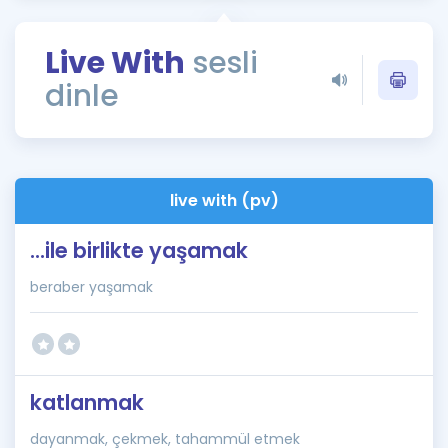
Puan Hesaplama
Live With
sesli
Rehberlik Aracı
dinle
ÖSYM Sınav Takvimi
Kampanyalar
Blog
live with (pv)
İngilizce Gramer
...ile birlikte yaşamak
beraber yaşamak
katlanmak
dayanmak, çekmek, tahammül etmek