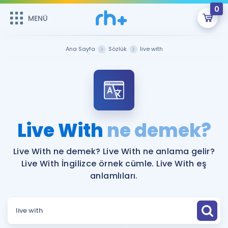
0
MENÜ
MENÜ
Üye Girişi
Ana Sayfa
Sözlük
live with
Online Dersler
Sepetin Şu An Boş.
Çalışma Paketleri
Remzi Hoca ile seni sınava hazırlayacak onlarca eğitim seni
bekliyor!
Kitaplar ve Kaynaklar
GİRİŞ YAP
Live With
ne demek?
Katılımcı Görüşleri
Şifremi Hatırlamıyorum
Live With ne demek? Live With ne anlama gelir?
Live With İngilizce örnek cümle. Live With eş
ÜYE DEĞİLİM
Faydalı Araçlar
anlamlıları.
Ücretsiz Kaynaklar
Blog
İngilizce Gramer
Hakkımızda
Kariyer
Sözlük
Soru & Cevap
İletişim