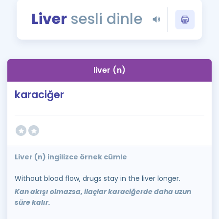
Puan Hesaplama
Liver
sesli dinle
Rehberlik Aracı
ÖSYM Sınav Takvimi
liver (n)
Kampanyalar
karaciğer
Blog
İngilizce Gramer
Liver (n) ingilizce örnek cümle
Without blood flow, drugs stay in the liver longer.
Kan akışı olmazsa, ilaçlar karaciğerde daha uzun
süre kalır.