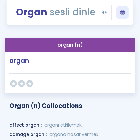
Puan Hesaplama
Organ
sesli dinle
Rehberlik Aracı
ÖSYM Sınav Takvimi
organ (n)
Kampanyalar
organ
Blog
İngilizce Gramer
Organ (n) Collocations
affect organ :
organı etkilemek
damage organ :
organa hasar vermek