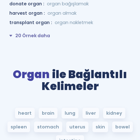
donate organ :
organ bağışlamak
harvest organ :
organ almak
transplant organ :
organ nakletmek
20 Örnek daha
Organ
ile Bağlantılı
Kelimeler
heart
brain
lung
liver
kidney
spleen
stomach
uterus
skin
bowel