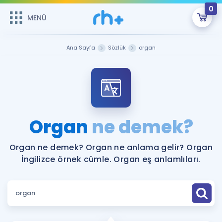
0
MENÜ
MENÜ
Üye Girişi
Ana Sayfa
Sözlük
organ
Online Dersler
Sepetin Şu An Boş.
Çalışma Paketleri
Remzi Hoca ile seni sınava hazırlayacak onlarca eğitim seni
bekliyor!
Kitaplar ve Kaynaklar
GİRİŞ YAP
Organ
ne demek?
Katılımcı Görüşleri
Şifremi Hatırlamıyorum
Organ ne demek? Organ ne anlama gelir? Organ
İngilizce örnek cümle. Organ eş anlamlıları.
ÜYE DEĞİLİM
Faydalı Araçlar
Ücretsiz Kaynaklar
Blog
İngilizce Gramer
Hakkımızda
Kariyer
Sözlük
Soru & Cevap
İletişim