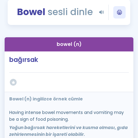
Puan Hesaplama
Bowel
sesli dinle
Rehberlik Aracı
ÖSYM Sınav Takvimi
bowel (n)
Kampanyalar
bağırsak
Blog
İngilizce Gramer
Bowel (n) ingilizce örnek cümle
Having intense bowel movements and vomiting may
be a sign of food poisoning.
Yoğun bağırsak hareketlerini ve kusma olması, gıda
zehirlenmesinin bir işareti olabilir.