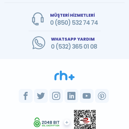
MÜŞTERİ HİZMETLERİ
0 (850) 532 74 74
WHATSAPP YARDIM
0 (532) 365 01 08