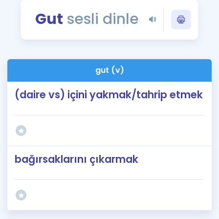
Puan Hesaplama
Gut
sesli dinle
Rehberlik Aracı
ÖSYM Sınav Takvimi
gut (v)
Kampanyalar
(daire vs) içini yakmak/tahrip etmek
Blog
İngilizce Gramer
bağırsaklarını çıkarmak