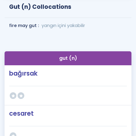
Gut (n) Collocations
fire may gut :
yangın içini yakabilir
gut (n)
bağırsak
cesaret