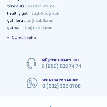
take guts :
cesaret istemek
healthy gut :
sağlıklı bağırsak
gut flora :
bağırsak florası
gut wall :
bağırsak duvarı
3 Örnek daha
MÜŞTERİ HİZMETLERİ
0 (850) 532 74 74
WHATSAPP YARDIM
0 (532) 365 01 08