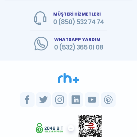
MÜŞTERİ HİZMETLERİ
0 (850) 532 74 74
WHATSAPP YARDIM
0 (532) 365 01 08