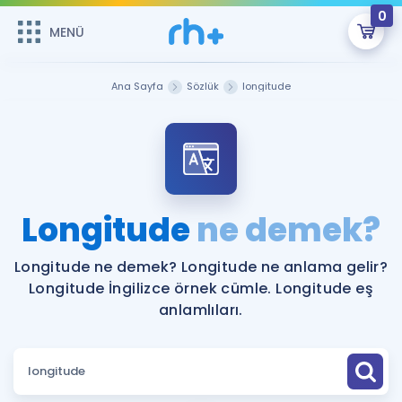
0
MENÜ
MENÜ
Üye Girişi
Ana Sayfa
Sözlük
longitude
Online Dersler
Sepetin Şu An Boş.
Çalışma Paketleri
Remzi Hoca ile seni sınava hazırlayacak onlarca eğitim seni
bekliyor!
Kitaplar ve Kaynaklar
GİRİŞ YAP
Longitude
ne demek?
Katılımcı Görüşleri
Şifremi Hatırlamıyorum
Longitude ne demek? Longitude ne anlama gelir?
Longitude İngilizce örnek cümle. Longitude eş
ÜYE DEĞİLİM
Faydalı Araçlar
anlamlıları.
Ücretsiz Kaynaklar
Blog
İngilizce Gramer
Hakkımızda
Kariyer
Sözlük
Soru & Cevap
İletişim