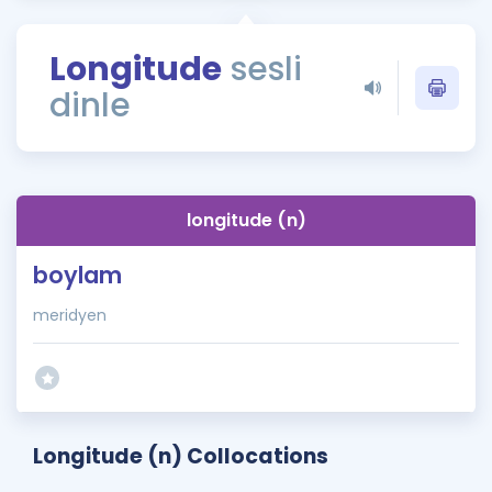
Puan Hesaplama
Longitude
sesli
Rehberlik Aracı
dinle
ÖSYM Sınav Takvimi
Kampanyalar
Blog
longitude (n)
İngilizce Gramer
boylam
meridyen
Longitude (n) Collocations