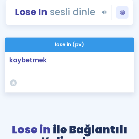
Puan Hesaplama
Lose In
sesli dinle
Rehberlik Aracı
ÖSYM Sınav Takvimi
lose in (pv)
Kampanyalar
kaybetmek
Blog
İngilizce Gramer
Lose in
ile Bağlantılı