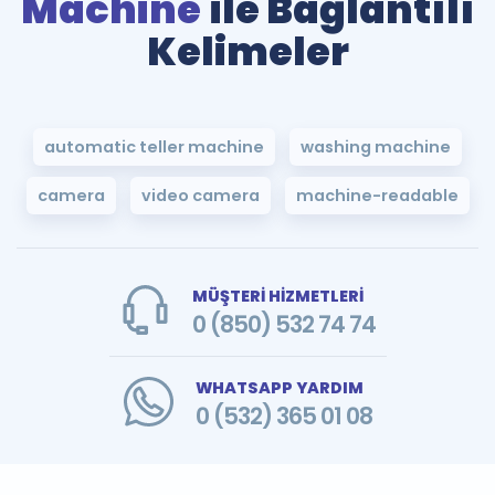
Machine
ile Bağlantılı
Kelimeler
automatic teller machine
washing machine
camera
video camera
machine-readable
MÜŞTERİ HİZMETLERİ
0 (850) 532 74 74
WHATSAPP YARDIM
0 (532) 365 01 08