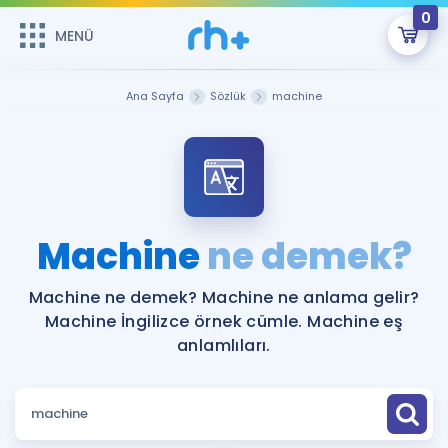
0
MENÜ
MENÜ
Üye Girişi
Ana Sayfa
Sözlük
machine
Online Dersler
Sepetin Şu An Boş.
Çalışma Paketleri
Remzi Hoca ile seni sınava hazırlayacak onlarca eğitim seni
bekliyor!
Kitaplar ve Kaynaklar
GİRİŞ YAP
Machine
ne demek?
Katılımcı Görüşleri
Şifremi Hatırlamıyorum
Machine ne demek? Machine ne anlama gelir?
Machine İngilizce örnek cümle. Machine eş
ÜYE DEĞİLİM
Faydalı Araçlar
anlamlıları.
Ücretsiz Kaynaklar
Blog
İngilizce Gramer
Hakkımızda
Kariyer
Sözlük
Soru & Cevap
İletişim