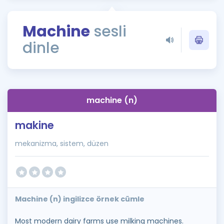
Puan Hesaplama
Machine
sesli
Rehberlik Aracı
dinle
ÖSYM Sınav Takvimi
Kampanyalar
Blog
machine (n)
İngilizce Gramer
makine
mekanizma, sistem, düzen
Machine (n) ingilizce örnek cümle
Most modern dairy farms use milking machines.