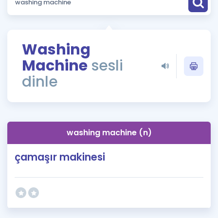
Puan Hesaplama
Rehberlik Aracı
Washing
ÖSYM Sınav Takvimi
Machine
sesli
Kampanyalar
dinle
Blog
İngilizce Gramer
washing machine (n)
çamaşır makinesi