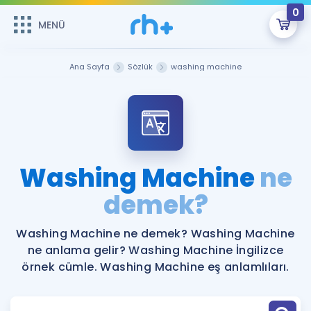
0
MENÜ
MENÜ
Üye Girişi
Ana Sayfa
Sözlük
washing machine
Online Dersler
Sepetin Şu An Boş.
Çalışma Paketleri
Remzi Hoca ile seni sınava hazırlayacak onlarca eğitim seni
bekliyor!
Kitaplar ve Kaynaklar
GİRİŞ YAP
Washing Machine
ne
Katılımcı Görüşleri
demek?
Şifremi Hatırlamıyorum
ÜYE DEĞİLİM
Faydalı Araçlar
Washing Machine ne demek? Washing Machine
ne anlama gelir? Washing Machine İngilizce
Ücretsiz Kaynaklar
Blog
İngilizce Gramer
örnek cümle. Washing Machine eş anlamlıları.
Hakkımızda
Kariyer
Sözlük
Soru & Cevap
İletişim