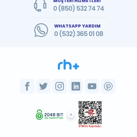
MÜŞTERİ HİZMETLERİ
0 (850) 532 74 74
WHATSAPP YARDIM
0 (532) 365 01 08