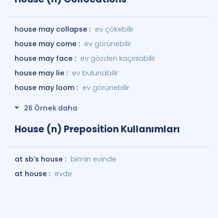
house may collapse :
ev çökebilir
house may come :
ev görünebilir
house may face :
ev gözden kaçırılabilir
house may lie :
ev bulunabilir
house may loom :
ev görünebilir
26 Örnek daha
House (n) Preposition Kullanımları
at sb's house :
birinin evinde
at house :
evde