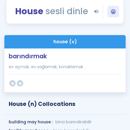
Puan Hesaplama
House
sesli dinle
Rehberlik Aracı
ÖSYM Sınav Takvimi
house (v)
Kampanyalar
barındırmak
Blog
ev açmak, ev sağlamak, konaklamak
İngilizce Gramer
House (n) Collocations
building may house :
bina barındırabilir