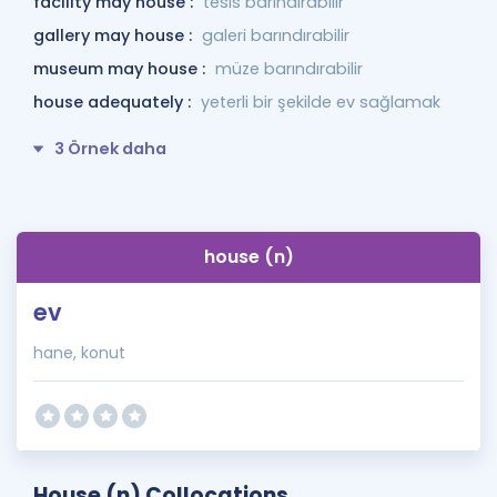
facility may house :
tesis barındırabilir
gallery may house :
galeri barındırabilir
museum may house :
müze barındırabilir
house adequately :
yeterli bir şekilde ev sağlamak
3 Örnek daha
house (n)
ev
hane, konut
House (n) Collocations