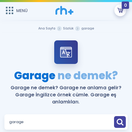
0
MENÜ
MENÜ
Üye Girişi
Ana Sayfa
Sözlük
garage
Online Dersler
Sepetin Şu An Boş.
Çalışma Paketleri
Remzi Hoca ile seni sınava hazırlayacak onlarca eğitim seni
bekliyor!
Kitaplar ve Kaynaklar
GİRİŞ YAP
Garage
ne demek?
Katılımcı Görüşleri
Şifremi Hatırlamıyorum
Garage ne demek? Garage ne anlama gelir?
Garage İngilizce örnek cümle. Garage eş
ÜYE DEĞİLİM
Faydalı Araçlar
anlamlıları.
Ücretsiz Kaynaklar
Blog
İngilizce Gramer
Hakkımızda
Kariyer
Sözlük
Soru & Cevap
İletişim