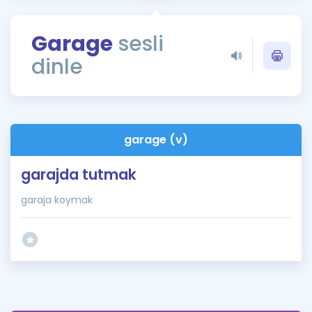
Puan Hesaplama
Garage
sesli
Rehberlik Aracı
dinle
ÖSYM Sınav Takvimi
Kampanyalar
Blog
garage (v)
İngilizce Gramer
garajda tutmak
garaja koymak