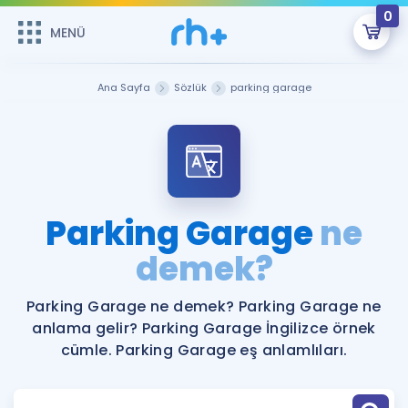
0
MENÜ
MENÜ
Üye Girişi
Ana Sayfa
Sözlük
parking garage
Online Dersler
Sepetin Şu An Boş.
Çalışma Paketleri
Remzi Hoca ile seni sınava hazırlayacak onlarca eğitim seni
bekliyor!
Kitaplar ve Kaynaklar
GİRİŞ YAP
Parking Garage
ne
Katılımcı Görüşleri
demek?
Şifremi Hatırlamıyorum
ÜYE DEĞİLİM
Faydalı Araçlar
Parking Garage ne demek? Parking Garage ne
anlama gelir? Parking Garage İngilizce örnek
Ücretsiz Kaynaklar
Blog
İngilizce Gramer
cümle. Parking Garage eş anlamlıları.
Hakkımızda
Kariyer
Sözlük
Soru & Cevap
İletişim