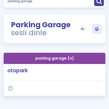
Puan Hesaplama
Rehberlik Aracı
Parking Garage
ÖSYM Sınav Takvimi
sesli dinle
Kampanyalar
Blog
parking garage (n)
İngilizce Gramer
otopark