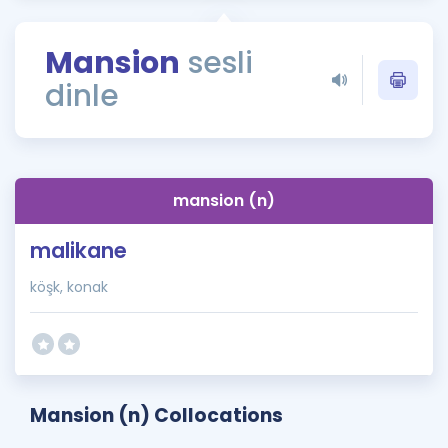
Puan Hesaplama
Mansion
sesli
Rehberlik Aracı
dinle
ÖSYM Sınav Takvimi
Kampanyalar
Blog
mansion (n)
İngilizce Gramer
malikane
köşk, konak
Mansion (n) Collocations