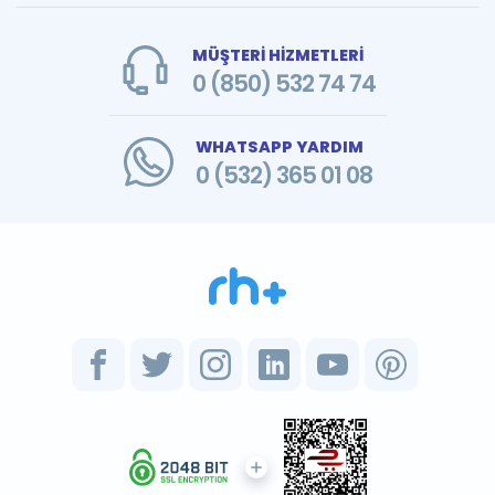
MÜŞTERİ HİZMETLERİ
0 (850) 532 74 74
WHATSAPP YARDIM
0 (532) 365 01 08