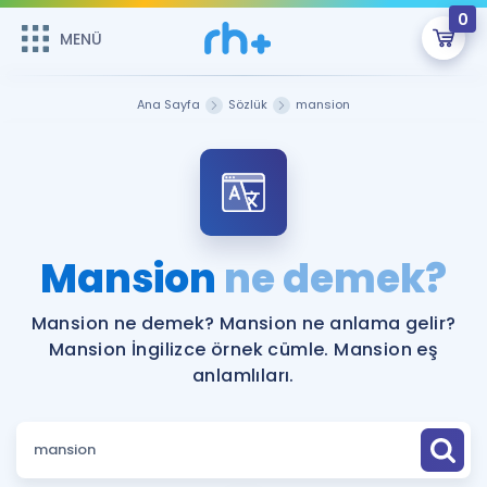
0
MENÜ
MENÜ
Üye Girişi
Ana Sayfa
Sözlük
mansion
Online Dersler
Sepetin Şu An Boş.
Çalışma Paketleri
Remzi Hoca ile seni sınava hazırlayacak onlarca eğitim seni
bekliyor!
Kitaplar ve Kaynaklar
GİRİŞ YAP
Mansion
ne demek?
Katılımcı Görüşleri
Şifremi Hatırlamıyorum
Mansion ne demek? Mansion ne anlama gelir?
Mansion İngilizce örnek cümle. Mansion eş
ÜYE DEĞİLİM
Faydalı Araçlar
anlamlıları.
Ücretsiz Kaynaklar
Blog
İngilizce Gramer
Hakkımızda
Kariyer
Sözlük
Soru & Cevap
İletişim