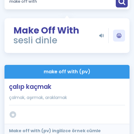
Puan Hesaplama
Rehberlik Aracı
Make Off With
ÖSYM Sınav Takvimi
sesli dinle
Kampanyalar
Blog
make off with (pv)
İngilizce Gramer
çalıp kaçmak
çalmak, aşırmak, araklamak
Make off with (pv) ingilizce örnek cümle