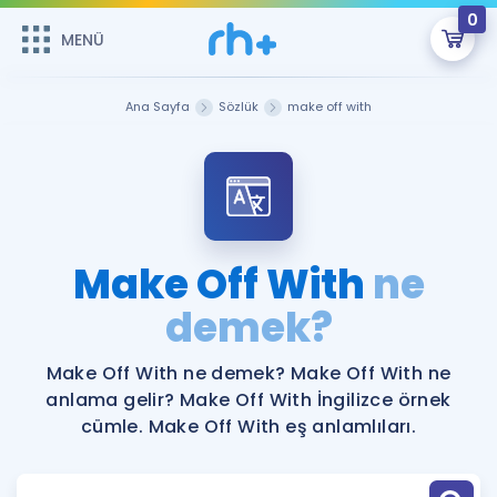
0
MENÜ
MENÜ
Üye Girişi
Ana Sayfa
Sözlük
make off with
Online Dersler
Sepetin Şu An Boş.
Çalışma Paketleri
Remzi Hoca ile seni sınava hazırlayacak onlarca eğitim seni
bekliyor!
Kitaplar ve Kaynaklar
GİRİŞ YAP
Make Off With
ne
Katılımcı Görüşleri
demek?
Şifremi Hatırlamıyorum
ÜYE DEĞİLİM
Faydalı Araçlar
Make Off With ne demek? Make Off With ne
anlama gelir? Make Off With İngilizce örnek
Ücretsiz Kaynaklar
Blog
İngilizce Gramer
cümle. Make Off With eş anlamlıları.
Hakkımızda
Kariyer
Sözlük
Soru & Cevap
İletişim