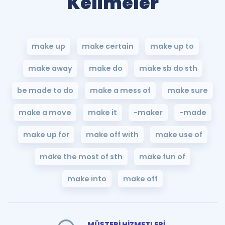
Kelimeler
make up
make certain
make up to
make away
make do
make sb do sth
be made to do
make a mess of
make sure
make a move
make it
-maker
-made
make up for
make off with
make use of
make the most of sth
make fun of
make into
make off
MÜŞTERİ HİZMETLERİ