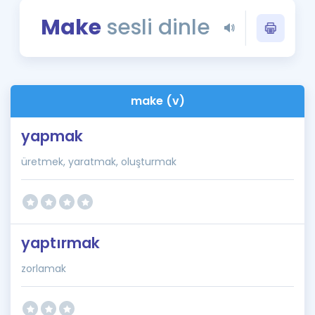
Puan Hesaplama
Make
sesli dinle
Rehberlik Aracı
ÖSYM Sınav Takvimi
make (v)
Kampanyalar
yapmak
Blog
üretmek, yaratmak, oluşturmak
İngilizce Gramer
yaptırmak
zorlamak