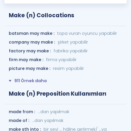
Make (n) Collocations
batsman may make :
topa vuran oyuncu yapabilir
company may make :
şirket yapabilir
factory may make :
fabrika yapabilir
firm may make :
firma yapabilir
picture may make :
resim yapabilir
911 Örnek daha
Make (n) Preposition Kullanımları
made from :
...dan yapılmak
made of :
...dan yapılmak
make sth into :
bir şeyi … hâline getirmek/ …ya