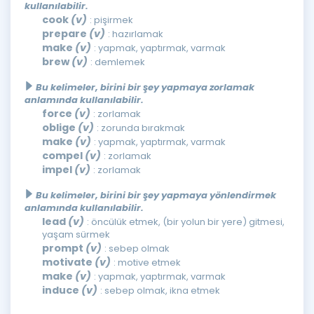
kullanılabilir.
cook
(v)
: pişirmek
prepare
(v)
: hazırlamak
make
(v)
: yapmak, yaptırmak, varmak
brew
(v)
: demlemek
Bu kelimeler, birini bir şey yapmaya zorlamak
anlamında kullanılabilir.
force
(v)
: zorlamak
oblige
(v)
: zorunda bırakmak
make
(v)
: yapmak, yaptırmak, varmak
compel
(v)
: zorlamak
impel
(v)
: zorlamak
Bu kelimeler, birini bir şey yapmaya yönlendirmek
anlamında kullanılabilir.
lead
(v)
: öncülük etmek, (bir yolun bir yere) gitmesi,
yaşam sürmek
prompt
(v)
: sebep olmak
motivate
(v)
: motive etmek
make
(v)
: yapmak, yaptırmak, varmak
induce
(v)
: sebep olmak, ikna etmek