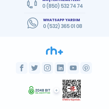
0 (850) 532 74 74
WHATSAPP YARDIM
0 (532) 365 01 08