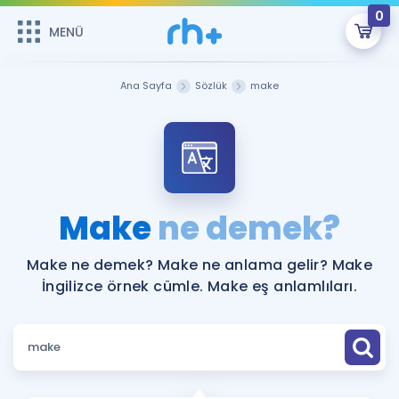
0
MENÜ
MENÜ
Üye Girişi
Ana Sayfa
Sözlük
make
Online Dersler
Sepetin Şu An Boş.
Çalışma Paketleri
Remzi Hoca ile seni sınava hazırlayacak onlarca eğitim seni
bekliyor!
Kitaplar ve Kaynaklar
GİRİŞ YAP
Make
ne demek?
Katılımcı Görüşleri
Şifremi Hatırlamıyorum
Make ne demek? Make ne anlama gelir? Make
İngilizce örnek cümle. Make eş anlamlıları.
ÜYE DEĞİLİM
Faydalı Araçlar
Ücretsiz Kaynaklar
Blog
İngilizce Gramer
Hakkımızda
Kariyer
Sözlük
Soru & Cevap
İletişim