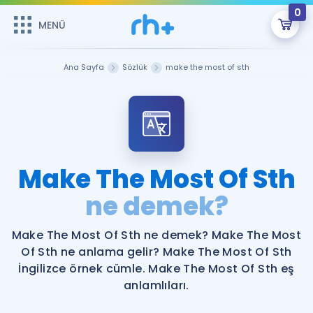
0
MENÜ
MENÜ
Üye Girişi
Ana Sayfa
Sözlük
make the most of sth
Online Dersler
Sepetin Şu An Boş.
Çalışma Paketleri
Remzi Hoca ile seni sınava hazırlayacak onlarca eğitim seni
bekliyor!
Kitaplar ve Kaynaklar
GİRİŞ YAP
Make The Most Of Sth
Katılımcı Görüşleri
ne demek?
Şifremi Hatırlamıyorum
ÜYE DEĞİLİM
Faydalı Araçlar
Make The Most Of Sth ne demek? Make The Most
Of Sth ne anlama gelir? Make The Most Of Sth
Ücretsiz Kaynaklar
Blog
İngilizce Gramer
İngilizce örnek cümle. Make The Most Of Sth eş
anlamlıları.
Hakkımızda
Kariyer
Sözlük
Soru & Cevap
İletişim