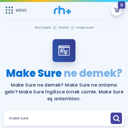
0
MENÜ
MENÜ
Üye Girişi
Ana Sayfa
Sözlük
make sure
Online Dersler
Sepetin Şu An Boş.
Çalışma Paketleri
Remzi Hoca ile seni sınava hazırlayacak onlarca eğitim seni
bekliyor!
Kitaplar ve Kaynaklar
GİRİŞ YAP
Make Sure
ne demek?
Katılımcı Görüşleri
Şifremi Hatırlamıyorum
Make Sure ne demek? Make Sure ne anlama
gelir? Make Sure İngilizce örnek cümle. Make Sure
ÜYE DEĞİLİM
Faydalı Araçlar
eş anlamlıları.
Ücretsiz Kaynaklar
Blog
İngilizce Gramer
Hakkımızda
Kariyer
Sözlük
Soru & Cevap
İletişim