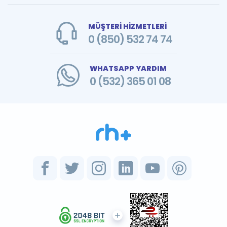
MÜŞTERİ HİZMETLERİ
0 (850) 532 74 74
WHATSAPP YARDIM
0 (532) 365 01 08