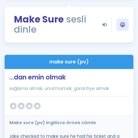
Puan Hesaplama
Make Sure
sesli
Rehberlik Aracı
dinle
ÖSYM Sınav Takvimi
Kampanyalar
Blog
make sure (pv)
İngilizce Gramer
...dan emin olmak
sağlama almak, unutmamak, garantiye almak
Make sure (pv) ingilizce örnek cümle
Jake checked to make sure he had his ticket and a