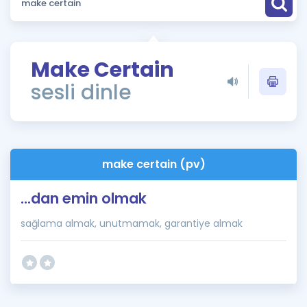
Puan Hesaplama
Rehberlik Aracı
Make Certain
ÖSYM Sınav Takvimi
sesli dinle
Kampanyalar
Blog
make certain (pv)
İngilizce Gramer
...dan emin olmak
sağlama almak, unutmamak, garantiye almak