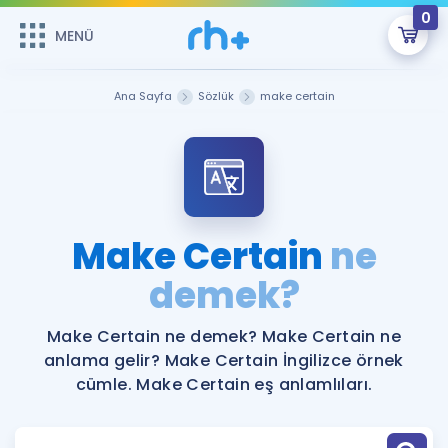
0
MENÜ
MENÜ
Üye Girişi
Ana Sayfa
Sözlük
make certain
Online Dersler
Sepetin Şu An Boş.
Çalışma Paketleri
Remzi Hoca ile seni sınava hazırlayacak onlarca eğitim seni
bekliyor!
Kitaplar ve Kaynaklar
GİRİŞ YAP
Make Certain
ne
Katılımcı Görüşleri
demek?
Şifremi Hatırlamıyorum
ÜYE DEĞİLİM
Faydalı Araçlar
Make Certain ne demek? Make Certain ne
anlama gelir? Make Certain İngilizce örnek
Ücretsiz Kaynaklar
Blog
İngilizce Gramer
cümle. Make Certain eş anlamlıları.
Hakkımızda
Kariyer
Sözlük
Soru & Cevap
İletişim