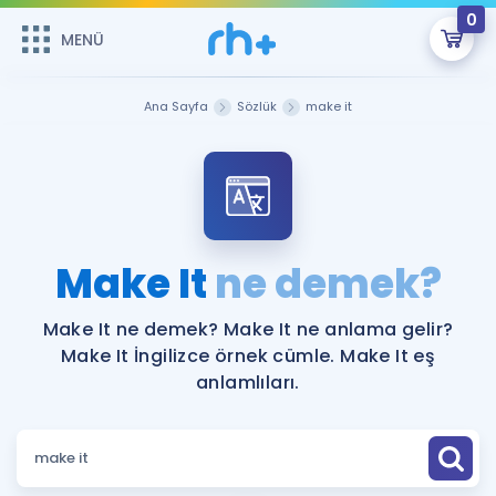
0
MENÜ
MENÜ
Üye Girişi
Ana Sayfa
Sözlük
make it
Online Dersler
Sepetin Şu An Boş.
Çalışma Paketleri
Remzi Hoca ile seni sınava hazırlayacak onlarca eğitim seni
bekliyor!
Kitaplar ve Kaynaklar
GİRİŞ YAP
Make It
ne demek?
Katılımcı Görüşleri
Şifremi Hatırlamıyorum
Make It ne demek? Make It ne anlama gelir?
Make It İngilizce örnek cümle. Make It eş
ÜYE DEĞİLİM
Faydalı Araçlar
anlamlıları.
Ücretsiz Kaynaklar
Blog
İngilizce Gramer
Hakkımızda
Kariyer
Sözlük
Soru & Cevap
İletişim