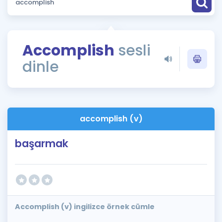
Puan Hesaplama
Rehberlik Aracı
Accomplish
sesli
ÖSYM Sınav Takvimi
dinle
Kampanyalar
Blog
accomplish (v)
İngilizce Gramer
başarmak
Accomplish (v) ingilizce örnek cümle