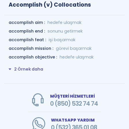
Accomplish (v) Collocations
accomplish aim :
hedefe ulaşmak
accomplish end :
sonunu getirmek
accomplish feat :
işi başarmak
accomplish mission :
görevi başarmak
accomplish objective :
hedefe ulaşmak
2 Örnek daha
MÜŞTERİ HİZMETLERİ
0 (850) 532 74 74
WHATSAPP YARDIM
0 (532) 365 01 08