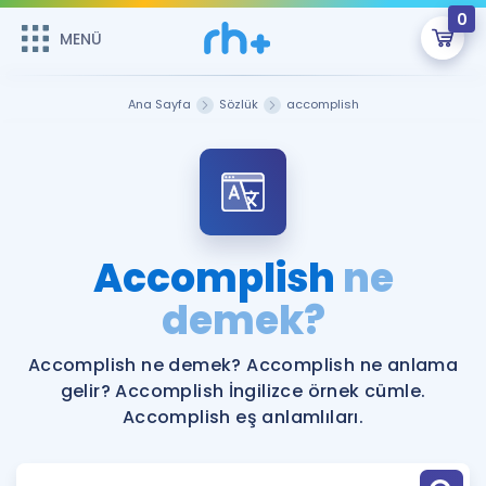
0
MENÜ
MENÜ
Üye Girişi
Ana Sayfa
Sözlük
accomplish
Online Dersler
Sepetin Şu An Boş.
Çalışma Paketleri
Remzi Hoca ile seni sınava hazırlayacak onlarca eğitim seni
bekliyor!
Kitaplar ve Kaynaklar
GİRİŞ YAP
Accomplish
ne
Katılımcı Görüşleri
demek?
Şifremi Hatırlamıyorum
ÜYE DEĞİLİM
Faydalı Araçlar
Accomplish ne demek? Accomplish ne anlama
gelir? Accomplish İngilizce örnek cümle.
Ücretsiz Kaynaklar
Blog
İngilizce Gramer
Accomplish eş anlamlıları.
Hakkımızda
Kariyer
Sözlük
Soru & Cevap
İletişim