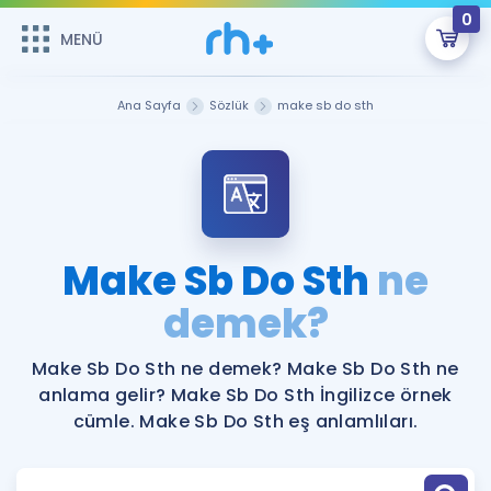
0
MENÜ
MENÜ
Üye Girişi
Ana Sayfa
Sözlük
make sb do sth
Online Dersler
Sepetin Şu An Boş.
Çalışma Paketleri
Remzi Hoca ile seni sınava hazırlayacak onlarca eğitim seni
bekliyor!
Kitaplar ve Kaynaklar
GİRİŞ YAP
Make Sb Do Sth
ne
Katılımcı Görüşleri
demek?
Şifremi Hatırlamıyorum
ÜYE DEĞİLİM
Faydalı Araçlar
Make Sb Do Sth ne demek? Make Sb Do Sth ne
anlama gelir? Make Sb Do Sth İngilizce örnek
Ücretsiz Kaynaklar
Blog
İngilizce Gramer
cümle. Make Sb Do Sth eş anlamlıları.
Hakkımızda
Kariyer
Sözlük
Soru & Cevap
İletişim