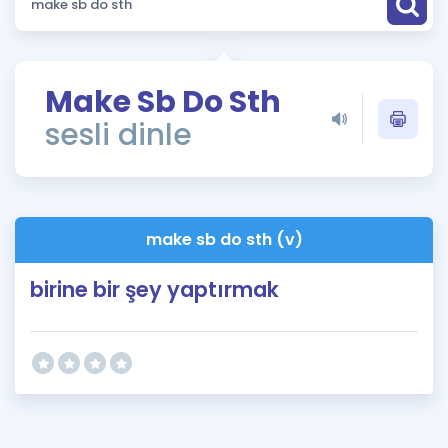
Puan Hesaplama
Rehberlik Aracı
Make Sb Do Sth
ÖSYM Sınav Takvimi
sesli dinle
Kampanyalar
Blog
make sb do sth (v)
İngilizce Gramer
birine bir şey yaptırmak