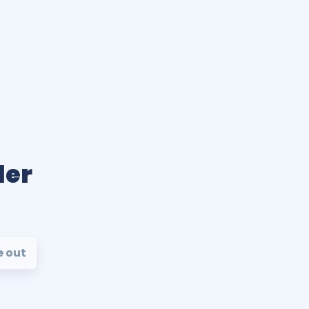
ler
e out