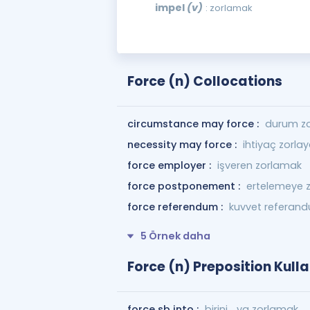
impel
(v)
: zorlamak
Force (n) Collocations
circumstance may force :
durum zor
necessity may force :
ihtiyaç zorlaya
force employer :
işveren zorlamak
force postponement :
ertelemeye 
force referendum :
kuvvet referan
5 Örnek daha
Force (n) Preposition Kull
force sb into :
birini ...ya zorlamak