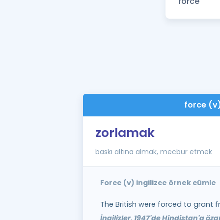
force (v
zorlamak
baskı altına almak, mecbur etmek
Force (v) ingilizce örnek cümle
The British were forced to grant f
İngilizler, 1947'de Hindistan'a ö