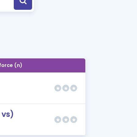
a Özel Fırsatlar
ınavlarla İlgili Haberler
er
 ve Konu Anlatımı
force (n)
 vs)