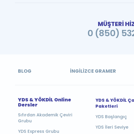
MÜŞTERİ Hİ
0 (850) 532
BLOG
İNGILIZCE GRAMER
YDS & YÖKDİL Online
YDS & YÖKDİL Ç
Dersler
Paketleri
Sıfırdan Akademik Çeviri
YDS Başlangıç
Grubu
YDS İleri Seviye
YDS Express Grubu