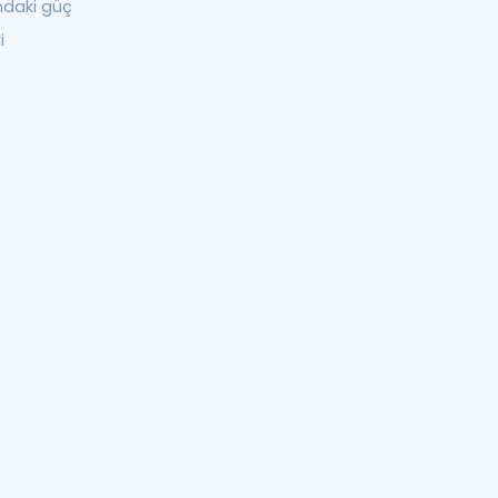
ındaki güç
i