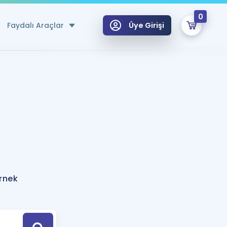
0
Faydalı Araçlar
Üye Girişi
klar
n Ücretsiz Kaynaklar
 için Özel Sözlük
Sepetin Şu An Boş.
ma
uan Hesaplama Aracı
i Hoca ile seni sınava hazırlayacak onlarca eğitim seni bekliyor!
Şifremi Hatırlamıyorum
GİRİŞ YAP
örnek
azırlananlar için Öneriler
kvimi
ÜYE DEĞİLİM
arı Tek Takvimde