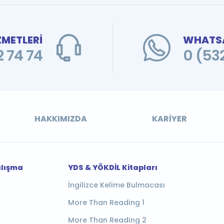
ZMETLERİ
WHATSA
 74 74
0 (53
HAKKIMIZDA
KARIYER
alışma
YDS & YÖKDİL Kitapları
İngilizce Kelime Bulmacası
More Than Reading 1
More Than Reading 2