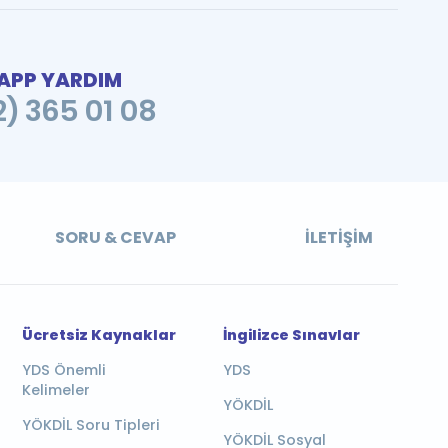
PP YARDIM
2) 365 01 08
SORU & CEVAP
İLETIŞIM
Ücretsiz Kaynaklar
İngilizce Sınavlar
YDS Önemli
YDS
Kelimeler
YÖKDİL
YÖKDİL Soru Tipleri
YÖKDİL Sosyal