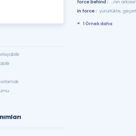
force behind :
...nın arkas
in force :
yürürlükte, geçerl
1 Örnek daha
layabilir
bilir
zorlamak
dumu
anımları