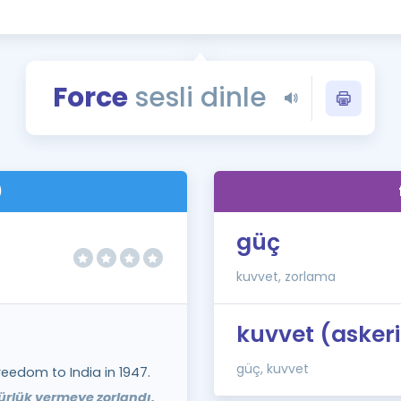
Kampanyalar
Eğitim ve Kitaplar
Blog
Force
sesli dinle
YDS - YÖKDİL Tüm S
İngilizce Gram
İngilizce Gramer
)
güç
kuvvet, zorlama
kuvvet (askeri
güç, kuvvet
reedom to India in 1947.
zgürlük vermeye zorlandı.