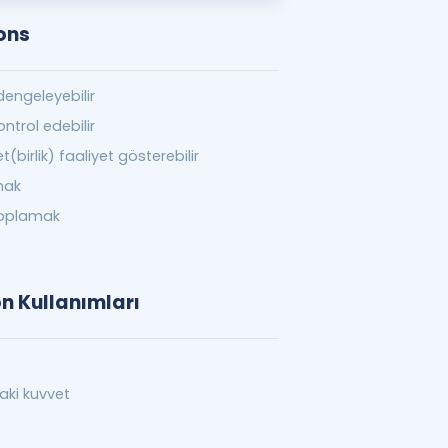
ons
engeleyebilir
ntrol edebilir
t(birlik) faaliyet gösterebilir
mak
toplamak
on Kullanımları
daki kuvvet