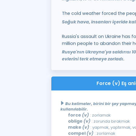
The cold weather forced the peopl
Soğuk hava, insanları içeride ka
Russia's assault on Ukraine has f
million people to abandon their 
Rusya'nın Ukrayna'ya saldırısı 1
evlerini terk etmeye zorladı.
Force (v) Eş anl
Bu kelimeler, birini bir şey yap
kullanılabilir.
force
(v)
: zorlamak
oblige
(v)
: zorunda bırakmak
make
(v)
: yapmak, yaptırmak, 
compel
(v)
: zorlamak