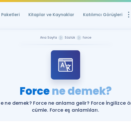
Paketleri
Kitaplar ve Kaynaklar
Katılımcı Görüşleri
Ücretsiz Kayna
Ana Sayfa
Sözlük
force
YDS ve YÖKDİL içi
Sözlük
İngilizce Sınavları
Puan Hesapla
Force
ne demek?
YDS ve YÖKDİL P
Remz
Rehberlik Aracı
e ne demek? Force ne anlama gelir? Force İngilizce 
YDS ve YÖKDİL'e H
cümle. Force eş anlamlıları.
ÖSYM Sınav Ta
Tüm ÖSYM Sınavl