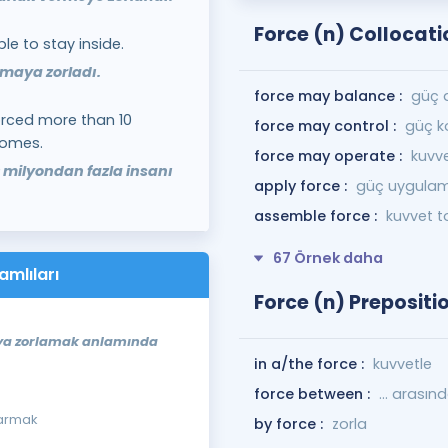
Force (n) Collocati
e to stay inside.
lmaya zorladı.
force may balance :
güç d
orced more than 10
force may control :
güç ko
homes.
force may operate :
kuvve
0 milyondan fazla insanı
apply force :
güç uygula
assemble force :
kuvvet 
67 Örnek daha
amlıları
Force (n) Prepositi
maya zorlamak anlamında
in a/the force :
kuvvetle
force between :
... arasın
varmak
by force :
zorla