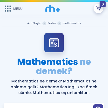
0
MENÜ
MENÜ
Üye Girişi
Ana Sayfa
Sözlük
mathematics
Online Dersler
Sepetin Şu An Boş.
Çalışma Paketleri
Remzi Hoca ile seni sınava hazırlayacak onlarca eğitim seni
bekliyor!
Kitaplar ve Kaynaklar
GİRİŞ YAP
Mathematics
ne
Katılımcı Görüşleri
demek?
Şifremi Hatırlamıyorum
ÜYE DEĞİLİM
Faydalı Araçlar
Mathematics ne demek? Mathematics ne
anlama gelir? Mathematics İngilizce örnek
Ücretsiz Kaynaklar
Blog
İngilizce Gramer
cümle. Mathematics eş anlamlıları.
Hakkımızda
Kariyer
Sözlük
Soru & Cevap
İletişim