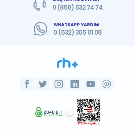
0 (850) 532 74 74
WHATSAPP YARDIM
0 (532) 365 01 08