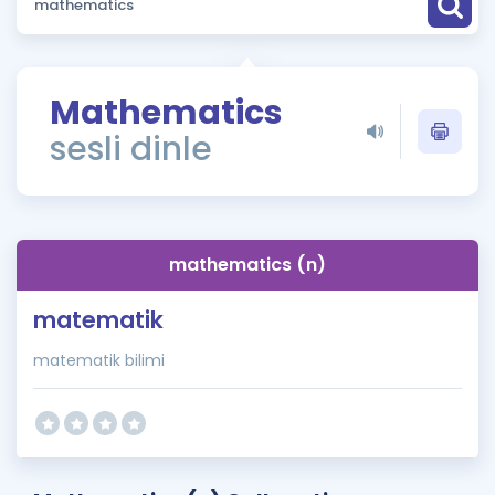
Puan Hesaplama
Rehberlik Aracı
Mathematics
ÖSYM Sınav Takvimi
sesli dinle
Kampanyalar
Blog
mathematics (n)
İngilizce Gramer
matematik
matematik bilimi