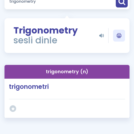
Puan Hesaplama
Rehberlik Aracı
Trigonometry
ÖSYM Sınav Takvimi
sesli dinle
Kampanyalar
Blog
trigonometry (n)
İngilizce Gramer
trigonometri